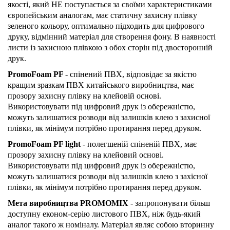
якості, який НЕ поступається за своїми характеристиками
європейським аналогам, має статичну захисну плівку
зеленого кольору, оптимально підходить для цифрового
друку, відмінний матеріал для створення фону. В наявності
листи із захисною плівкою з обох сторін під двосторонній
друк.
PromoFoam PF
- спінений ПВХ, відповідає за якістю
кращим зразкам ПВХ китайського виробництва, має
прозору захисну плівку на клейовій основі.
Використовувати під цифровий друк із обережністю,
можуть залишатися розводи від залишків клею з захисної
плівки, як мінімум потрібно протирання перед друком.
PromoFoam PF light
- полегшеній спіненій ПВХ, має
прозору захисну плівку на клейовий основі.
Використовувати під цифровий друк із обережністю,
можуть залишатися розводи від залишків клею з захісної
плівки, як мінімум потрібно протирання перед друком.
Мета виробництва PROMOMIX
- запропонувати більш
доступну економ-серію листового ПВХ, ніж будь-який
аналог такого ж номіналу. Матеріал являє собою вторинну