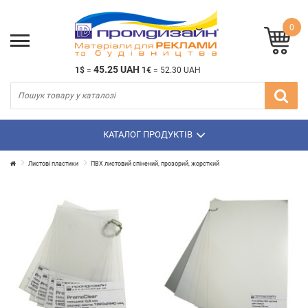
0
45.25 UAH
1$
=
1€
=
52.30 UAH
КАТАЛОГ ПРОДУКТІВ
Листові пластики
ПВХ листовий спінений, прозорий, жорсткий