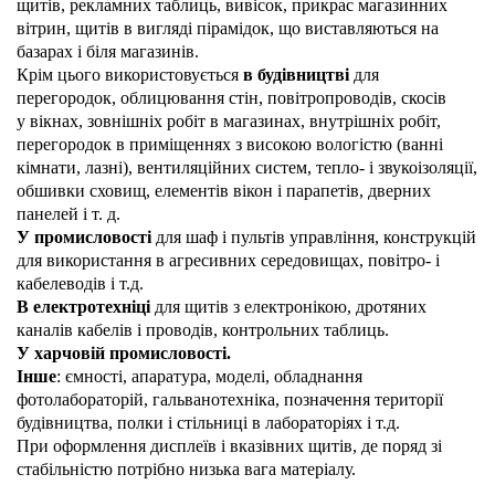
щитів, рекламних таблиць, вивісок, прикрас магазинних
вітрин, щитів в вигляді пірамідок, що виставляються на
базарах і біля магазинів.
Крім цього використовується
в будівництві
для
перегородок, облицювання стін, повітропроводів, скосів
у вікнах, зовнішніх робіт в магазинах, внутрішніх робіт,
перегородок в приміщеннях з високою вологістю (ванні
кімнати, лазні), вентиляційних систем, тепло- і звукоізоляції,
обшивки сховищ, елементів вікон і парапетів, дверних
панелей і т. д.
У промисловості
для шаф і пультів управління, конструкцій
для використання в агресивних середовищах, повітро- і
кабелеводів і т.д.
В електротехніці
для щитів з електронікою, дротяних
каналів кабелів і проводів, контрольних таблиць.
У харчовій промисловості.
Інше
: ємності, апаратура, моделі, обладнання
фотолабораторій, гальванотехніка, позначення території
будівництва, полки і стільниці в лабораторіях і т.д.
При оформлення дисплеїв і вказівних щитів, де поряд зі
стабільністю потрібно низька вага матеріалу.