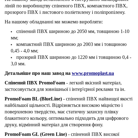
ліній по виробництву спіненого ПВХ, компактного ПВХ,
прозорого ПВХ і листового поліетилену і поліпропілену.
На нашому обладнанні ми можемо виробляти:
спінений ПВХ шириною до 2050 мм, товщиною 1-10
мм;
к
омпактний ПВХ шириною до 2003 мм і товщиною
0,45 - 4,0 мм;
прозорий ПВХ шириною до 1220 мм і товщиною 0,4 -
3,0 мм.
Детальніше про наш завод на
www.promoplast.ua
Спінений ПВХ PromoFoam
- легкий якісний матеріал,
застосовується для зовнішньої і інтер'єрної реклами та ін.
PromoFoam BL (BlueLine)
- спінений ПВХ найвищої якості
найбільшої щільності. Відрізняється високою міцністю і
поверхневою твердістю, має статичну захисну плівку
блакитного кольору, оптимально підходить для цифрового
друку, відмінний матеріал для створення фону.
PromoFoam GL (Green Line)
- спінений ПВХ високої