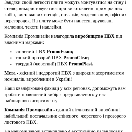
Завдяки своїй легкості плити можуть монтуватися на стіну і
стелю, використовуватися при виготовленні примірочних
кабін, виставкових стендів, стелажів, моделювання, офісних
перегородок. На плиту може бути нанесені друковані
малюнки, тексти і наклейки.
Компанія Промдизайн налагодила
виробництво ПВХ
під
власними марками:
спінений ПВХ
PromoFoam;
тонкий прозорий ПВХ
PromoClear;
твердий (жорсткий) ПВХ
PromoPlast.
Мета
-
якісний і недорогий ПВХ з широким асортиментом
номіналів, вироблений в Україні!
Наші кваліфіковані фахівці у всіх регіонах, допоможуть вам
зробити правильний вибір з представленого у нас
найширшого асортименту.
Компанія Промдизайн
- єдиний вітчизняний виробник і
найбільший постачальник спіненого, жорсткого і прозорого
листового ПВХ.
На нашому заводі встановлено 4 екструзійно-каландрових