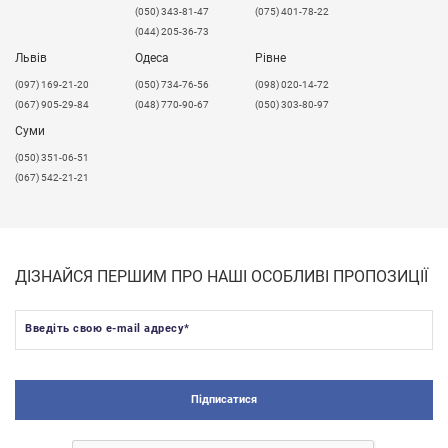
(050) 343-81-47
(075) 401-78-22
(044) 205-36-73
Львів
Одеса
Рівне
​(097) 169-21-20
(050) 734-76-56
(098) 020-14-72
(067) 905-29-84
(048) 770-90-67
(050) 303-80-97
Суми
(050) 351-06-51
(067) 542-21-21
ДІЗНАЙСЯ ПЕРШИМ ПРО НАШІ ОСОБЛИВІ ПРОПОЗИЦІЇ
Введіть свою e-mail адресу
*
Підписатися