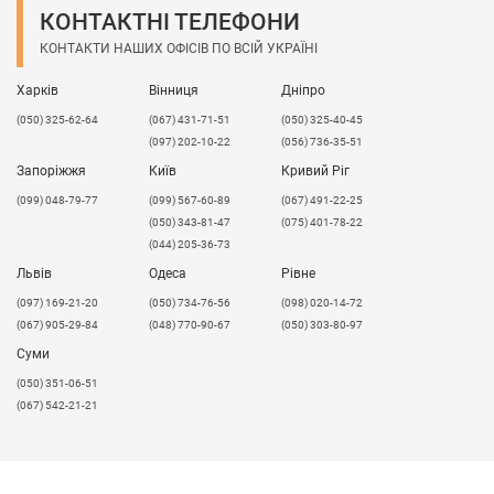
КОНТАКТНІ ТЕЛЕФОНИ
КОНТАКТИ НАШИХ ОФІСІВ ПО ВСІЙ УКРАЇНІ
Харків
Вінниця
Дніпро
(050) 325-62-64
(067) 431-71-51
(050) 325-40-45
(097) 202-10-22
(056) 736-35-51
Запоріжжя
Київ
Кривий Ріг
(099) 048-79-77
(099) 567-60-89
(067) 491-22-25
(050) 343-81-47
(075) 401-78-22
(044) 205-36-73
Львів
Одеса
Рівне
​(097) 169-21-20
(050) 734-76-56
(098) 020-14-72
(067) 905-29-84
(048) 770-90-67
(050) 303-80-97
Суми
(050) 351-06-51
(067) 542-21-21