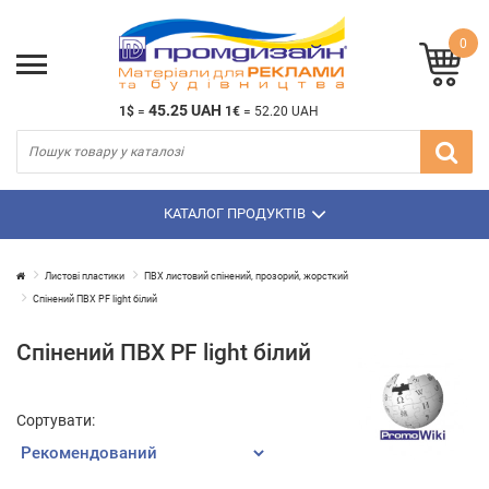
0
45.25 UAH
1$
=
1€
=
52.20 UAH
КАТАЛОГ ПРОДУКТІВ
Листові пластики
ПВХ листовий спінений, прозорий, жорсткий
Спінений ПВХ PF light білий
Спінений ПВХ PF light білий
Сортувати: