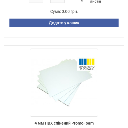
листiв
Сума:
0.00 грн.
Додати у кошик
4 мм ПВХ спінений PromoFoam