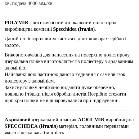
хв. подача 4000 мм./хв.
POLYMIR
- високоякісний дзеркальний полістирол
виробництва компанії
Specchidea (І
талія).
Даний полістирол випускається в двох кольорах: срібло і
золото.
Використовувана для нанесення на поверхню полістиролу
дзеркальна плівка виготовляється з поліестеру з додаванням
алюмінію.
Найслабкішою частиною даного з'єднання є саме зв'язок
поліестеру з алюмінієм.
Захисну плівку необхідно видаляти дуже обережно,
повільно і тільки після обробки листів.Потрібно стежити,
щоб краї плівки не відшаровувалися при підрізуванні.
Акриловий
дзеркальний пластик
ACRILMIR
виробництва
SPECCHIDEA
(Италія)
матеріал, головними перевагами
якого є легка вага і міцність