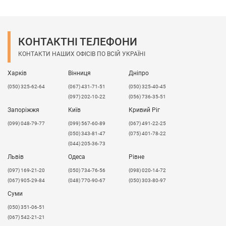
КОНТАКТНІ ТЕЛЕФОНИ
КОНТАКТИ НАШИХ ОФІСІВ ПО ВСІЙ УКРАЇНІ
Харків
Вінниця
Дніпро
(050) 325-62-64
(067) 431-71-51
(050) 325-40-45
(097) 202-10-22
(056) 736-35-51
Запоріжжя
Київ
Кривий Ріг
(099) 048-79-77
(099) 567-60-89
(067) 491-22-25
(050) 343-81-47
(075) 401-78-22
(044) 205-36-73
Львів
Одеса
Рівне
​(097) 169-21-20
(050) 734-76-56
(098) 020-14-72
(067) 905-29-84
(048) 770-90-67
(050) 303-80-97
Суми
(050) 351-06-51
(067) 542-21-21