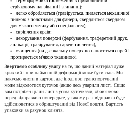
термоформовка (обмеження в прямолінійній
стрічковому нагріванні і згинанні);
легко обробляється (гравірується, пиляється механічної
пилкою з полотнами для фанери, свердлиться свердлом
для м'якого металу або спеціальним);
скріплення країв;
декорування поверхні (фарбування, трафаретний друк,
аплікації, гравірування, гаряче тиснення);
очищення (на дзеркальну поверхню наноситься спрей і
протирається м'якою тканиною).
Звертаємо особливу увагу
на те, що даний матеріал дуже
крихкий і при найменшій деформації може бути скол. Ми
пакуємо листи в картон, але іноді при транспортуванні
може відколотися куточок (якщо десь ударили лист). Якщо
вам потрібен цілий лист з усіма куточками, обов'язково
перед відправкою попередьте, у такому разі відправка буде
здійснюватися в обриштуванні від Нової пошти. Вартість
упаковки за рахунок клієнта.