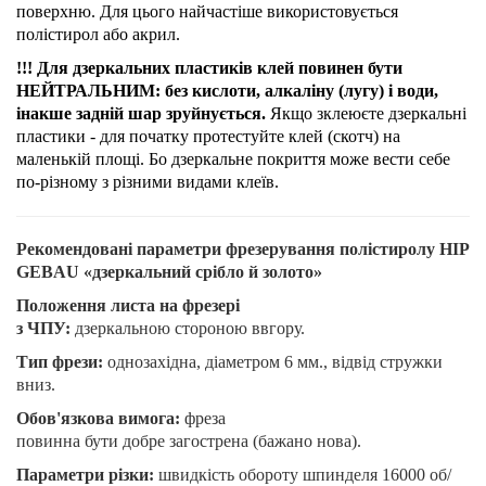
поверхню. Для цього найчастіше використовується
полістирол або акрил.
!!! Для дзеркальних пластиків клей повинен бути
НЕЙТРАЛЬНИМ: без кислоти, алкаліну (лугу) і води,
інакше задній шар зруйнується.
Якщо зклеюєте дзеркальні
пластики - для початку протестуйте клей (скотч) на
маленькій площі. Бо дзеркальне покриття може вести себе
по-різному з різними видами клеїв.
Рекомендован
і параметри фрезерування полістиролу HIPS
GEBAU «дзеркальний срібло й золото»
Положення листа на фрезері
з ЧПУ:
дзеркальною стороною ввгору.
Тип фрези:
однозахідна, діаметром 6 мм., відвід стружки
вниз.
Обов'язкова вимога:
фреза
повинна бути добре загострена (бажано нова).
Параметри різки:
швидкість обороту шпинделя 16000 об/