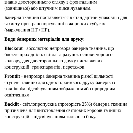
знаків двостороннього огляду з фронтальним
(зовнішньої) або штучним підсвічуванням.
Банерна тканина поставляється в стандартній упаковці і для
захисту при транспортуванні в жорстких тубусах
(маркування НТ / НР).
Види банерних матеріалів для друку:
Blockout
- абсолютно непрозора банерна тканина, що
блокує прохідність світла за рахунок основи чорного
кольору, для двостороннього друку виставкових
конструкцій, транспарантів, перетяжок.
Frontlit
- непрозора банерна тканина різної щільності,
ступеня глянцю для одностороннього друку банерів із
зовнішнім підсвічуванням зображення або природним
освітленням.
Backlit
- світлопропускна (прозорість 25%) банерна тканина,
призначена для виготовлення світлових коробів та інших
конструкцій з підсвічуванням тильного боку.