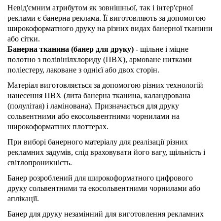
Невід'ємним атрибутом як зовнішньої, так і інтер'єрної
реклами є банерна реклама. Її виготовляють за допомогою
широкоформатного друку на різних видах банерної тканини
або сітки.
Банерна тканина (банер для друку)
- щільне і міцне
полотно з полівінілхлориду (ПВХ), армоване нитками
поліестеру, лаковане з однієї або двох сторін.
Матеріал виготовляється за допомогою різних технологій
нанесення ПВХ (лита банерна тканина, каландрована
(полулітая) і ламінована). Призначається для друку
сольвентними або екосольвентними чорнилами на
широкоформатних плоттерах.
При виборі банерного матеріалу для реалізації різних
рекламних задумів, слід враховувати його вагу, щільність і
світлопроникність.
Банер розроблений для широкоформатного цифрового
друку сольвентними та екосольвентними чорнилами або
аплікації.
Банер для друку незамінний для виготовлення рекламних