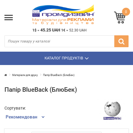
0
45.25 UAH
1$
=
1€
=
52.30 UAH
КАТАЛОГ ПРОДУКТІВ
Матеріали для друку
Папір BlueBack (БлюБек)
Папір BlueBack (БлюБек)
Сортувати: