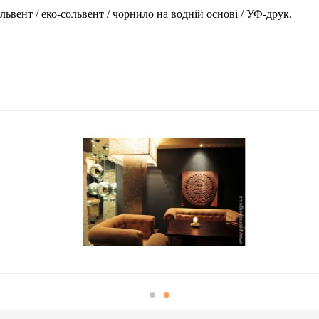
львент / еко-сольвент / чорнило на водній основі / УФ-друк.