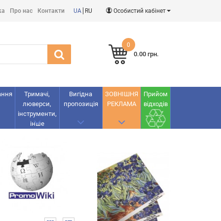
ка
Про нас
Контакти
UA
RU
Особистий кабінет
0
0.00 грн.
ання
Тримачі,
Вигідна
ЗОВНІШНЯ
Прийом
люверси,
пропозиція
РЕКЛАМА
відходів
інструменти,
інше