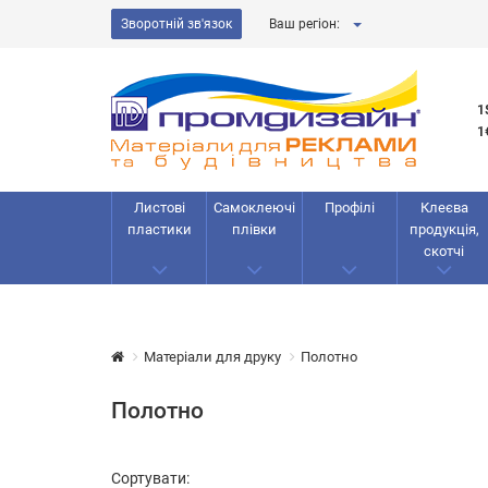
Зворотній зв'язок
Ваш регіон:
1
1
Листові
Самоклеючі
Профілі
Клеєва
пластики
плівки
продукція,
скотчі
Матеріали для друку
Полотно
Полотно
Сортувати: