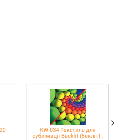
320
KW 034 Текстиль для
Promo
сублімації Backlit (бекліт) ,