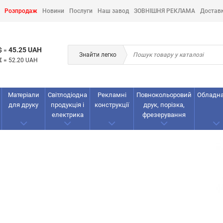
Розпродаж
Новини
Послуги
Наш завод
ЗОВНІШНЯ РЕКЛАМА
Достав
45.25 UAH
$
=
Знайти легко
€
=
52.20 UAH
Матеріали
Світлодіодна
Рекламнi
Повнокольоровий
Обладн
для друку
продукція і
конструкції
друк, порізка,
електрика
фрезерування