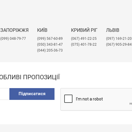
ЗАПОРІЖЖЯ
КИЇВ
КРИВИЙ РІГ
ЛЬВІВ
(099) 048-79-77
(099) 567-60-89
(067) 491-22-25
​(097) 169-21-20
(050) 343-81-47
(075) 401-78-22
(067) 905-29-84
(044) 205-36-73
ОБЛИВІ ПРОПОЗИЦІЇ
Підписатися