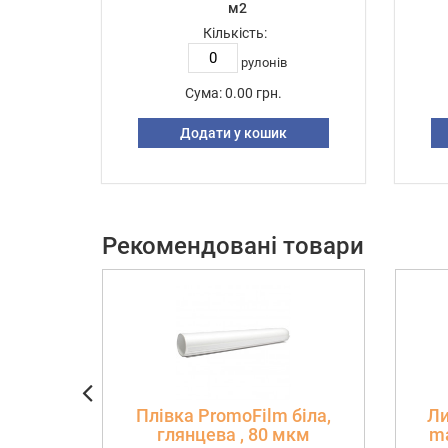
м2
Кількість:
рулонів
Сума:
0.00 грн.
Додати у кошик
Рекомендовані товари
Плівка PromoFilm біла,
Ли
глянцева , 80 мкм
ma