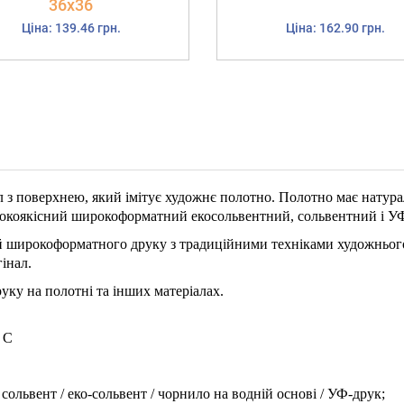
36х36
Ціна: 139.46 грн.
Ціна: 162.90 грн.
 з поверхнею, який імітує художнє полотно. Полотно має натур
сокоякісний широкоформатний екосольвентний, сольвентний і УФ
й широкоформатного друку з традиційними техніками художнього
інал.
ку на полотні та інших матеріалах.
° C
сольвент / еко-сольвент / чорнило на водній основі / УФ-друк;