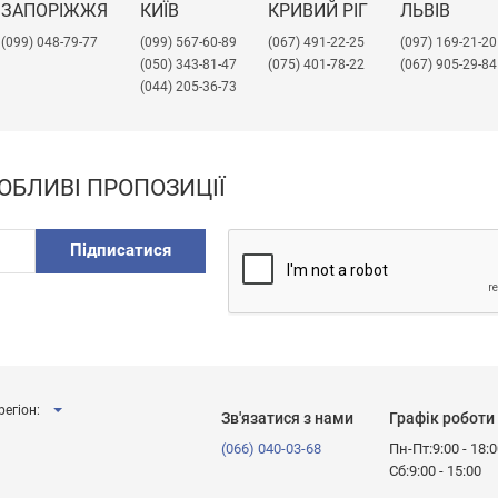
ЗАПОРІЖЖЯ
КИЇВ
КРИВИЙ РІГ
ЛЬВІВ
(099) 048-79-77
(099) 567-60-89
(067) 491-22-25
​(097) 169-21-20
(050) 343-81-47
(075) 401-78-22
(067) 905-29-84
(044) 205-36-73
ОБЛИВІ ПРОПОЗИЦІЇ
Підписатися
регіон:
Зв'язатися з нами
Графік роботи
(066) 040-03-68
Пн-Пт:9:00 - 18:
Сб:9:00 - 15:00