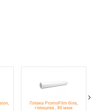
ion,
Плівка PromoFilm біла,
Рак
глянцева , 80 мкм