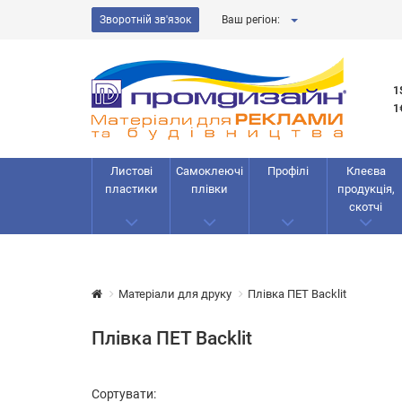
Зворотній зв'язок
Ваш регіон:
1
1
Листові
Самоклеючі
Профілі
Клеєва
пластики
плівки
продукція,
скотчі
Матеріали для друку
Плівка ПЕТ Backlit
Плівка ПЕТ Backlit
Сортувати: