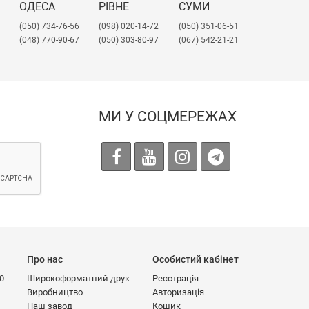
ОДЕСА
РІВНЕ
СУМИ
(050) 734-76-56
(098) 020-14-72
(050) 351-06-51
(048) 770-90-67
(050) 303-80-97
(067) 542-21-21
МИ У СОЦМЕРЕЖАХ
Про нас
Особистий кабінет
00
Широкоформатний друк
Реєстрація
Виробництво
Авторизація
Наш завод
Кошик