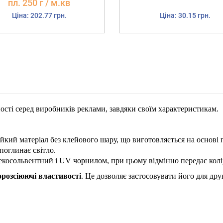
пл. 250 г / м.кв
Ціна: 202.77 грн.
Ціна: 30.15 грн.
ості серед виробників реклами, завдяки своїм характеристикам.
йкий матеріал без клейового шару, що виготовляється на основі
поглинає світло.
екосольвентний і UV чорнилом, при цьому відмінно передає колі
орозсіюючі властивості
. Це дозволяє застосовувати його для др