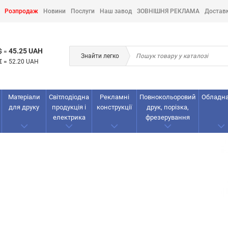
Розпродаж
Новини
Послуги
Наш завод
ЗОВНІШНЯ РЕКЛАМА
Достав
45.25 UAH
$
=
Знайти легко
€
=
52.20 UAH
Матеріали
Світлодіодна
Рекламнi
Повнокольоровий
Обладн
для друку
продукція і
конструкції
друк, порізка,
електрика
фрезерування