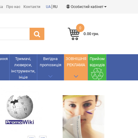
ка
Про нас
Контакти
UA
RU
Особистий кабінет
0
0.00 грн.
ання
Тримачі,
Вигідна
ЗОВНІШНЯ
Прийом
люверси,
пропозиція
РЕКЛАМА
відходів
інструменти,
інше