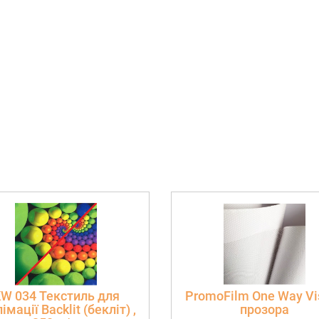
W 034 Текстиль для
PromoFilm One Way Vis
імації Backlit (бекліт) ,
прозора