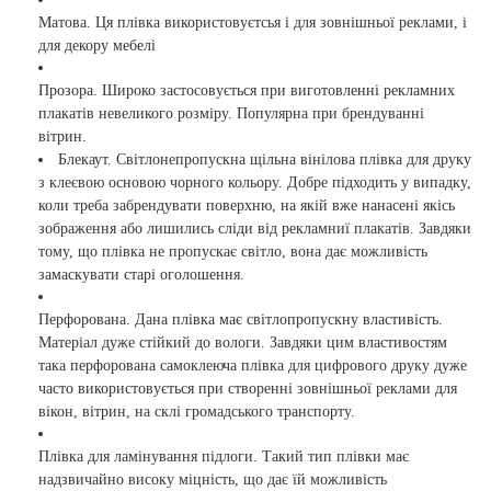
Матова. Ця плівка використовуєтсья і для зовнішньої реклами, і
для декору мебелі
Прозора. Широко застосовується при виготовленні рекламних
плакатів невеликого розміру. Популярна при брендуванні
вітрин.
Блекаут. Світлонепропускна щільна вінілова плівка для друку
з клеєвою основою чорного кольору. Добре підходить у випадку,
коли треба забрендувати поверхню, на якій вже нанасені якісь
зображення або лишились сліди від рекламниї плакатів. Завдяки
тому, що плівка не пропускає світло, вона дає можливість
замаскувати старі оголошення.
Перфорована. Дана плівка має світлопропускну властивість.
Матеріал дуже стійкий до вологи. Завдяки цим властивостям
така перфорована самоклеюча плівка для цифрового друку дуже
часто використовується при створенні зовнішньої реклами для
вікон, вітрин, на склі громадського транспорту.
Плівка для ламінування підлоги. Такий тип плівки має
надзвичайно високу міцність, що дає їй можливість