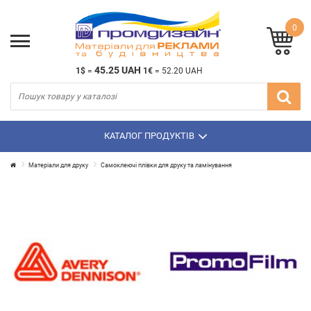
0
45.25 UAH
1$
=
1€
=
52.20 UAH
КАТАЛОГ ПРОДУКТІВ
Матеріали для друку
Самоклеючі плівки для друку та ламінування