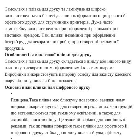
Самоклеюча плівка для друку та ламінування широко
використовується в бізнесі для широкоформатного цифрового й
офсетного друку, для струминних принтерів. Дуже часто
самоклейку використовують при оформленні різноманітних
виставок, ярмарок. Такі плівки незамінні при оформленні
інтерь'єру, для декоративних робіт, при створенні рекламної
продукції.
Особливості самоклеючої плівки для друку
Самоклеюча плівка для друку складається з вінілу або іншого виду
пластику з декоративним оформленням і клеєвим шаром.
Виробники використовують паперову основу для захисту клеєвого
шару від пилу, вологи й пошкоджень.
Основні види плівки для цифрового друку
Глянцева.Така плівка має блискучу поверхню, завдяки чому
широко використовується для створення рекламних конструкцій,
що встановлюються при тьмяному освітленні, а також для
автомобільного тюнінгу. Це чудовий варіант для зовнішньої
реклами, так як гладка поверхня такої плівки для офсетного й
цифрового друку стійка до впливу вологи й ультрафіолету.