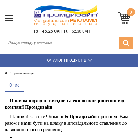
0
45.25 UAH
1$
=
1€
=
52.30 UAH
КАТАЛОГ ПРОДУКТІВ
Прийом відходів
Опис
Прийом відходів: вигідне та екологічне рішення від
компанії Промдизайн
Шановні клієнти!
Компанія
Промдизайн
пропонує Вам
разом з нами бути на шляху відповідального ставлення до
навколишнього середовища.