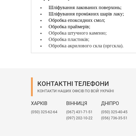
Шліфування лакованих поверхонь;
Шліфування проміжних шарів лаку;
Обробка епоксидних смол;
Обробка праймерів;
Обробка штучного каменю;
Обробка пластиків;
Обробка акрилового скла (оргскла).
КОНТАКТНІ ТЕЛЕФОНИ
КОНТАКТИ НАШИХ ОФІСІВ ПО ВСІЙ УКРАЇНІ
ХАРКІВ
ВІННИЦЯ
ДНІПРО
(050) 325-62-64
(067) 431-71-51
(050) 325-40-45
(097) 202-10-22
(056) 736-35-51