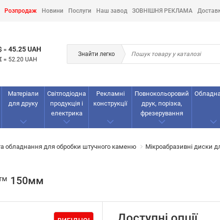
Розпродаж
Новини
Послуги
Наш завод
ЗОВНІШНЯ РЕКЛАМА
Достав
45.25 UAH
$
=
Знайти легко
€
=
52.20 UAH
Матеріали
Світлодіодна
Рекламнi
Повнокольоровий
Обладн
для друку
продукція і
конструкції
друк, порізка,
електрика
фрезерування
та обладнання для обробки штучного каменю
Мікроабразивні диски д
t™ 150мм
Доступні опції