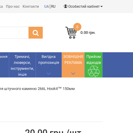
ка
Про нас
Контакти
UA
RU
Особистий кабінет
0
0.00 грн.
ання
Тримачі,
Вигідна
ЗОВНІШНЯ
Прийом
люверси,
пропозиція
РЕКЛАМА
відходів
інструменти,
інше
ля штучного каменю 266L Hookit™ 150мм
20.00 грн./шт