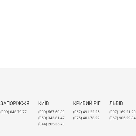
ЗАПОРІЖЖЯ
КИЇВ
КРИВИЙ РІГ
ЛЬВІВ
(099) 048-79-77
(099) 567-60-89
(067) 491-22-25
​(097) 169-21-20
(050) 343-81-47
(075) 401-78-22
(067) 905-29-84
(044) 205-36-73