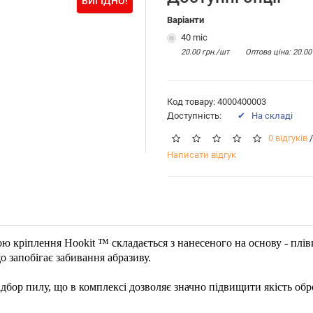
ВИГІДНО!
Варіанти
40 mic
20.00 грн./шт
Оптова цiна: 20.00
Код товару: 4000400003
Доступність:
✔ На складі
0 відгуків
/
Написати відгук
ю кріплення Hookit ™ складається з нанесеного на основу - плів
о запобігає забивання абразиву.
ідбор пилу, що в комплексі дозволяє значно підвищити якість обр