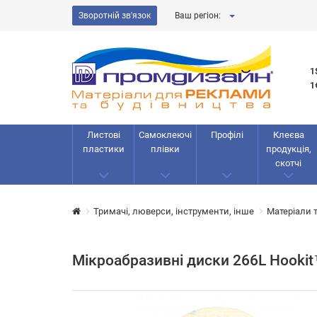
Зворотній зв'язок
Ваш регіон:
1
1
Листові
Самоклеючі
Профілі
Клеєва
пластики
плівки
продукція,
скотчі
Тримачі, люверси, інструменти, інше
Матеріали 
Мікроабразивні диски 266L Hooki