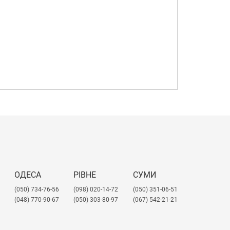
ОДЕСА
РІВНЕ
СУМИ
(050) 734-76-56
(098) 020-14-72
(050) 351-06-51
(048) 770-90-67
(050) 303-80-97
(067) 542-21-21