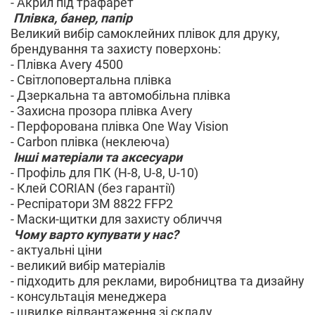
- Акрил під трафарет
Плівка, банер, папір
Великий вибір самоклейних плівок для друку,
брендування та захисту поверхонь:
- Плівка Avery 4500
- Світлоповертальна плівка
- Дзеркальна та автомобільна плівка
- Захисна прозора плівка Avery
- Перфорована плівка One Way Vision
- Carbon плівка (неклеюча)
Інші матеріали та аксесуари
- Профіль для ПК (H-8, U-8, U-10)
- Клей CORIAN (без гарантії)
- Респіратори 3M 8822 FFP2
- Маски-щитки для захисту обличчя
Чому варто купувати у нас?
- актуальні ціни
- великий вибір матеріалів
- підходить для реклами, виробництва та дизайну
- консультація менеджера
- швидке відвантаження зі складу