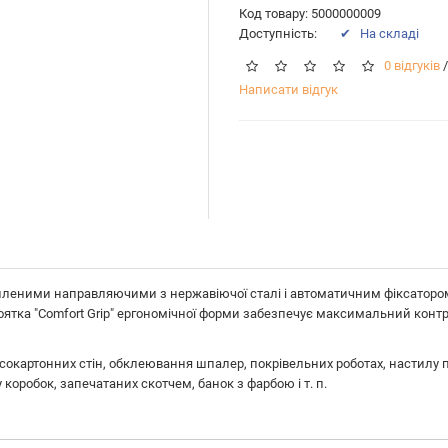
Код товару: 5000000009
Доступність:
✔ На складі
0 відгуків
/
Написати відгук
иленими направляючими з нержавіючої сталі і автоматичним фіксатором
ятка "Comfort Grip" ергономічної форми забезпечує максимальний контро
сокартонних стін, обклеювання шпалер, покрівельних роботах, настилу пі
оробок, запечатаних скотчем, банок з фарбою і т. п.