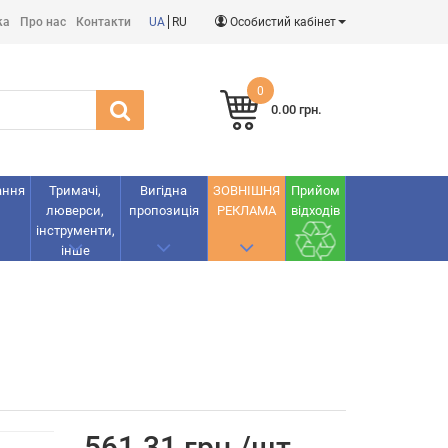
ка
Про нас
Контакти
UA
RU
Особистий кабінет
0
0.00 грн.
ання
Тримачі,
Вигідна
ЗОВНІШНЯ
Прийом
люверси,
пропозиція
РЕКЛАМА
відходів
інструменти,
інше
561.31 грн./шт