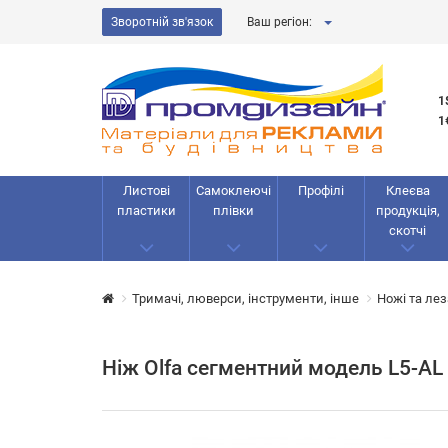
Зворотній зв'язок
Ваш регіон:
1
1
Листові
Самоклеючі
Профілі
Клеєва
пластики
плівки
продукція,
скотчі
Тримачі, люверси, інструменти, інше
Ножі та лез
Ніж Olfa сегментний модель L5-AL