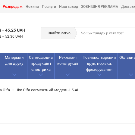
Розпродаж
Новини
Послуги
Наш завод
ЗОВНІШНЯ РЕКЛАМА
Достав
45.25 UAH
$
=
Знайти легко
€
=
52.30 UAH
Матеріали
Світлодіодна
Рекламнi
Повнокольоровий
Обладн
для друку
продукція і
конструкції
друк, порізка,
електрика
фрезерування
а Olfa
Ніж Olfa сегментний модель L5-AL