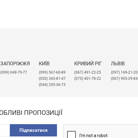
ЗАПОРІЖЖЯ
КИЇВ
КРИВИЙ РІГ
ЛЬВІВ
(099) 048-79-77
(099) 567-60-89
(067) 491-22-25
​(097) 169-21-20
(050) 343-81-47
(075) 401-78-22
(067) 905-29-84
(044) 205-36-73
ОБЛИВІ ПРОПОЗИЦІЇ
Підписатися