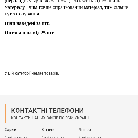
(перпендикулярно до осі ножа) і залежить від товщини
матеріалу - чим товще опрацьований матеріал, тим більше
кут заточування.
Ціни наведені за шт.
Оптова ціна від 25 шт.
У цій категорії немає товарів.
КОНТАКТНІ ТЕЛЕФОНИ
КОНТАКТИ НАШИХ ОФІСІВ ПО ВСІЙ УКРАЇНІ
Харків
Вінниця
Дніпро
(050) 325-62-64
(067) 431-71-51
(050) 325-40-45