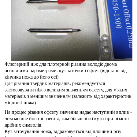
Флюгерний ніж для плотерной різання володіє двома
основними параметрами: кут заточки і офсет (відстань від
кінчика ножа до його осі).
Для різання твердих матеріалів, рекомендується
застосовувати ніж з великим значенням офсету, для м'яких
матеріалів з меншим значенням (залежить від характеристик
міцності ножа).
На процес різання офсету значення надає наступний вплив -
чим менше його значення, тим більш чіткі кути при різанні
дрібних символів.
Кут заточування ножа, відраховується від площини різу