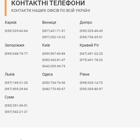
КОНТАКТНІ ТЕЛЕФОНИ
КОНТАКТИ НАШИХ ОФІСІВ ПО ВСІЙ УКРАЇНІ
Харків
Вінниця
Дніпро
(050) 325-62-64
(067) 431-71-51
(050) 325-40-45
(097) 202-10-22
(056) 736-35-51
Запоріжжя
Київ
Кривий Ріг
(099) 048-79-77
(099) 567-60-89
(067) 491-22-25
(050) 343-81-47
(075) 401-78-22
(044) 205-36-73
Львів
Одеса
Рівне
​(097) 169-21-20
(050) 734-76-56
(098) 020-14-72
(067) 905-29-84
(048) 770-90-67
(050) 303-80-97
Суми
(050) 351-06-51
(067) 542-21-21