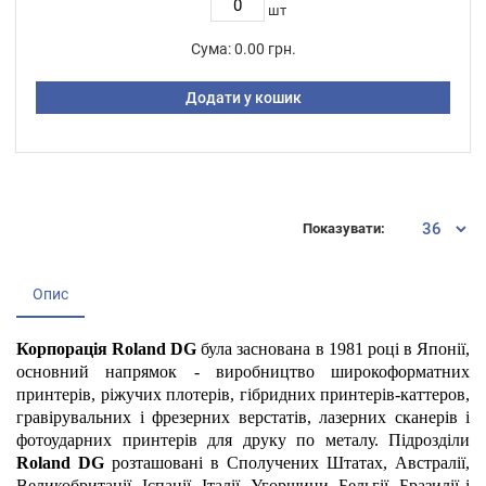
шт
Сума:
0.00 грн.
Додати у кошик
Показувати:
Опис
Корпорація Roland DG
була заснована в 1981 році в Японії,
основний напрямок - виробництво широкоформатних
принтерів, ріжучих плотерів, гібридних принтерів-каттеров,
гравірувальних і фрезерних верстатів, лазерних сканерів і
фотоударних принтерів для друку по металу. Підрозділи
Roland DG
розташовані в Сполучених Штатах, Австралії,
Великобританії, Іспанії, Італії, Угорщини, Бельгії, Бразилії і