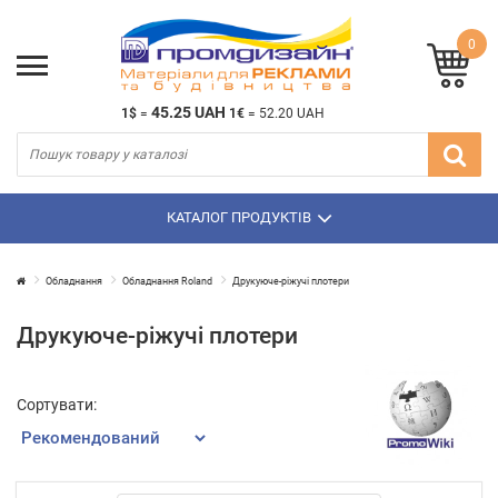
0
45.25 UAH
1$
=
1€
=
52.20 UAH
КАТАЛОГ ПРОДУКТІВ
Обладнання
Обладнання Roland
Друкуюче-ріжучі плотери
Друкуюче-ріжучі плотери
Сортувати: