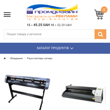
0
45.25 UAH
1$
=
1€
=
52.20 UAH
КАТАЛОГ ПРОДУКТІВ
Обладнання
Ріжучі плоттери, каттери