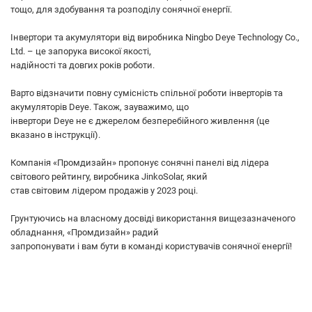
тощо, для здобування та розподілу сонячної енергії.
Інвертори та акумулятори від виробника Ningbo Deye Technology Co.,
Ltd. – це запорука високої якості,
надійності та довгих років роботи.
Варто відзначити повну сумісність спільної роботи інверторів та
акумуляторів Deye. Також, зауважимо, що
інвертори Deye не є джерелом безперебійного живлення (це
вказано в інструкції).
Компанія «Промдизайн» пропонує сонячні панелі від лідера
світового рейтингу, виробника JinkoSolar, який
став світовим лідером продажів у 2023 році.
Грунтуючись на власному досвіді використання вищезазначеного
обладнання, «Промдизайн» радий
запропонувати і вам бути в команді користувачів сонячної енергії!