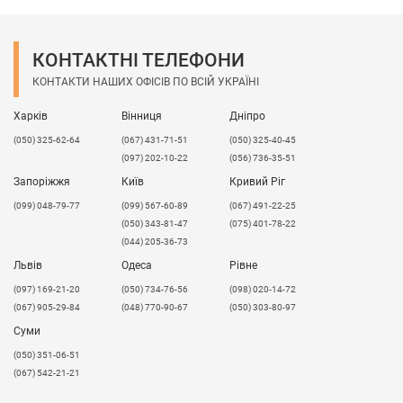
КОНТАКТНІ ТЕЛЕФОНИ
КОНТАКТИ НАШИХ ОФІСІВ ПО ВСІЙ УКРАЇНІ
Харків
Вінниця
Дніпро
(050) 325-62-64
(067) 431-71-51
(050) 325-40-45
(097) 202-10-22
(056) 736-35-51
Запоріжжя
Київ
Кривий Ріг
(099) 048-79-77
(099) 567-60-89
(067) 491-22-25
(050) 343-81-47
(075) 401-78-22
(044) 205-36-73
Львів
Одеса
Рівне
​(097) 169-21-20
(050) 734-76-56
(098) 020-14-72
(067) 905-29-84
(048) 770-90-67
(050) 303-80-97
Суми
(050) 351-06-51
(067) 542-21-21