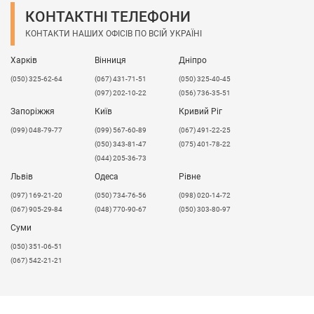
КОНТАКТНІ ТЕЛЕФОНИ
КОНТАКТИ НАШИХ ОФІСІВ ПО ВСІЙ УКРАЇНІ
Харків
Вінниця
Дніпро
(050) 325-62-64
(067) 431-71-51
(050) 325-40-45
(097) 202-10-22
(056) 736-35-51
Запоріжжя
Київ
Кривий Ріг
(099) 048-79-77
(099) 567-60-89
(067) 491-22-25
(050) 343-81-47
(075) 401-78-22
(044) 205-36-73
Львів
Одеса
Рівне
​(097) 169-21-20
(050) 734-76-56
(098) 020-14-72
(067) 905-29-84
(048) 770-90-67
(050) 303-80-97
Суми
(050) 351-06-51
(067) 542-21-21