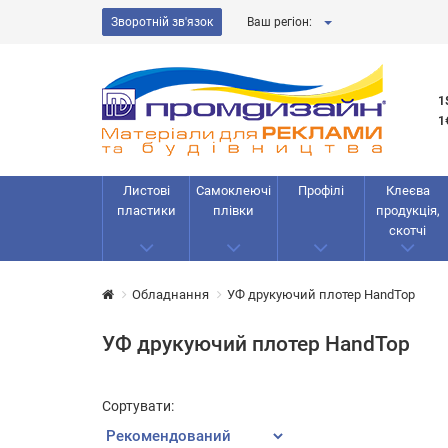
Зворотній зв'язок
Ваш регіон:
1
1
Листові
Самоклеючі
Профілі
Клеєва
пластики
плівки
продукція,
скотчі
Обладнання
УФ друкуючий плотер HandTop
УФ друкуючий плотер HandTop
Сортувати: