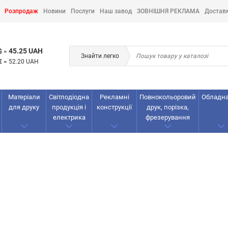
Розпродаж
Новини
Послуги
Наш завод
ЗОВНІШНЯ РЕКЛАМА
Достав
45.25 UAH
$
=
Знайти легко
€
=
52.20 UAH
Матеріали
Світлодіодна
Рекламнi
Повнокольоровий
Обладн
для друку
продукція і
конструкції
друк, порізка,
електрика
фрезерування