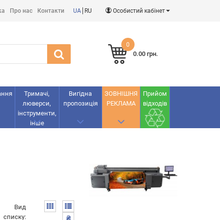
ка
Про нас
Контакти
UA
RU
Особистий кабінет
0
0.00 грн.
ання
Тримачі,
Вигідна
ЗОВНІШНЯ
Прийом
люверси,
пропозиція
РЕКЛАМА
відходів
інструменти,
інше
Вид
списку:
₴