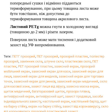
попередньої сушки і відмінно піддаються
термоформуванню, при цьому товщина листа може
бути товстішою, ніж допустима до
термоформування товщина акрилового листа.
Листовий PETg
можна гнути в холодному вигляді
(товщиною до 2 мм) і різати лазером.
Поверхня листа може мати тиснення і додатковий
захист від УФ випромінювання.
Теги:
ПЕТГ прозорий
,
ПЕТ прозорий
,
прозорий пластик
,
поліестер
прозорий
,
замінник скла
,
штучне скло
,
пластикове скло
,
ПЕТ
пластик
,
PET прозорий пластик
,
захисний екран
,
прозорий
мобільний екран
,
захисний екран для каси
,
захисний екран для
лиця
,
захисний екран для медиків
,
захисний екран для торгових
точок
,
захисний екран для ринків
,
захисний екран медичний
,
скло
для касової зони
,
захист лиця від вірусу
,
захисна маска екран
,
щиток медичний
,
багаторазовий щиток
,
прозора плівка
,
антивірусний екран
,
антивірусний щит
,
захист продавця
,
засоби
індивідуального захисту
,
настільний екран
,
настільний бар'єр
,
щит
на барну стійку
,
екран на барну стійку
,
захист від коронавирусу
,
скло
від коронавирусу
,
прозорий пластиковий захист