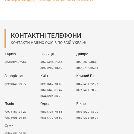
КОНТАКТНІ ТЕЛЕФОНИ
КОНТАКТИ НАШИХ ОФІСІВ ПО ВСІЙ УКРАЇНІ
Харків
Вінниця
Дніпро
(050) 325-62-64
(067) 431-71-51
(050) 325-40-45
(097) 202-10-22
(056) 736-35-51
Запоріжжя
Київ
Кривий Ріг
(099) 048-79-77
(099) 567-60-89
(067) 491-22-25
(050) 343-81-47
(075) 401-78-22
(044) 205-36-73
Львів
Одеса
Рівне
​(097) 169-21-20
(050) 734-76-56
(098) 020-14-72
(067) 905-29-84
(048) 770-90-67
(050) 303-80-97
Суми
(050) 351-06-51