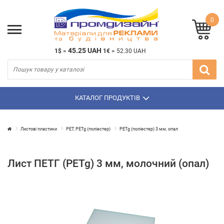
0
45.25 UAH
1$
=
1€
=
52.30 UAH
КАТАЛОГ ПРОДУКТІВ
Листові пластики
PET, PETg (поліестер)
PETg (поліестер) 3 мм, опал
Лист ПЕTГ (PETg) 3 мм, молочний (опал)