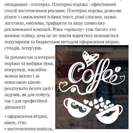
обладнанні - плотерах. Плотерна порізка - ефективний
спосіб виготовлення реклами. Плотерна порізка дозволяє
різати з самоклеючої плівки текст, різні слогани, назви,
логотипи, емблеми, трафарети та іншу символіку
рекламованої компанії. Різка «оракалу» (так багато хто
називає плівку, хоча це не зовсім коректно) залишається
популярним та бюджетним методом оформлення вітрин,
стендів, інтер'єрів.
За допомогою плотерної
порізки та вибірки букв,
візерунків, наклейок
можна якісно і за
невисокою ціною
реалізувати безліч ідей і
задумів, як для побуту,
так і для професійної
діяльності:
• оформлення вітрин,
вікон, стін;
• виготовлення вивісок,