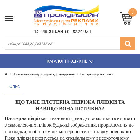
0
45.25 UAH
1$
=
1€
=
52.20 UAH
КАТАЛОГ ПРОДУКТІВ
Повнокольоровий друк, порізка, фрезерування
Плотерна підрізка плівки
Опис
ЩО ТАКЕ ПЛОТЕРНА ПIДРIЗКА ПЛІВКИ ТА
НАВІЩО ВОНА ПОТРІБНА?
Плотерна підрізка
- технологія, яка дає можливість вирізати
з самоклеючих плівок будь-які зображення, прорізаючи їх до
підкладки, щоб потім легко перенести на гладку поверхню.
Різка плівки виконується на спеціальному високоточному