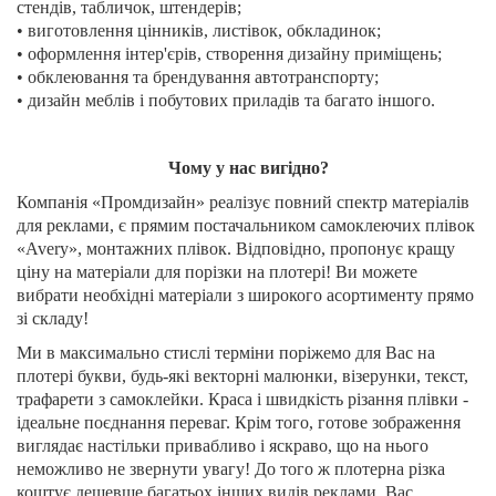
стендів, табличок, штендерів;
• виготовлення цінників, листівок, обкладинок;
• оформлення інтер'єрів, створення дизайну приміщень;
• обклеювання та брендування автотранспорту;
• дизайн меблів і побутових приладів та багато іншого.
Чому у нас вигідно?
Компанія «Промдизайн» реалізує повний спектр матеріалів
для реклами, є прямим постачальником самоклеючих плівок
«Avery», монтажних плівок. Відповідно, пропонує кращу
ціну на матеріали для порізки на плотері! Ви можете
вибрати необхідні матеріали з широкого асортименту прямо
зі складу!
Ми в максимально стислі терміни поріжемо для Вас на
плотері букви, будь-які векторні малюнки, візерунки, текст,
трафарети з самоклейки. Краса і швидкість різання плівки -
ідеальне поєднання переваг. Крім того, готове зображення
виглядає настільки привабливо і яскраво, що на нього
неможливо не звернути увагу! До того ж плотерна різка
коштує дешевше багатьох інших видів реклами. Вас