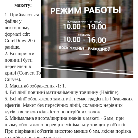
макету:
1. Приймаються
файли у
векторному
форматі cdr:
CorelDraw 20 і
раніше.
2. Всі шрифти
повинні бути
переведені в
криві (Convert To
Curves).
3. Масштаб зображення -1: 1.
4. Всі лінії повинні матинайменшу товщину (Hairline).
5. Всі лінії обов'язково замкнуті, немає градієнтів і будь-яких
ефектів. Макет без пересічних ліній, складних нерівних
кутів з великою кількістю непотрібних точок.
6. Мінімальна висота/ширина знаків в макеті - 6 мм, при
цьому обов'язково перевірте мінімальну товщину об'єктів.
При підрізанні об'єктів висотою менше 6 мм, якісна порізка
та вибірка не гарантується.