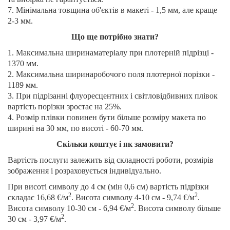
7. Мінімальна товщина об'єктів в макеті - 1,5 мм, але краще
2-3 мм.
Що ще потрібно знати?
1. Максимальна ширинаматеріалу при плотерній підрізці -
1370 мм.
2. Максимальна ширинаробочого поля плотерної порізки -
1189 мм.
3. При підрізанні флуоресцентних і світловідбивних плівок
вартість порiзки зростає на 25%.
4. Розмір плівки повинен бути більше розміру макета по
ширині на 30 мм, по висоті - 60-70 мм.
Скільки коштує і як замовити?
Вартість послуги залежить від складності роботи, розмірів
зображення і розраховується індивідуально.
При висоті символу до 4 см (мін 0,6 см) вартість підрізки
2
2
складає 16,68 €/м
. Висота символу 4-10 см - 9,74 €/м
.
2
Висота символу 10-30 см - 6,94 €/м
. Висота символу більше
2
30 см - 3,97 €/м
.