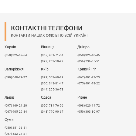
КОНТАКТНІ ТЕЛЕФОНИ
КОНТАКТИ НАШИХ ОФІСІВ ПО ВСІЙ УКРАЇНІ
Харків
Вінниця
Дніпро
(050) 325-62-64
(067) 431-71-51
(050) 325-40-45
(097) 202-10-22
(056) 736-35-51
Запоріжжя
Київ
Кривий Ріг
(099) 048-79-77
(099) 567-60-89
(067) 491-22-25
(050) 343-81-47
(075) 401-78-22
(044) 205-36-73
Львів
Одеса
Рівне
​(097) 169-21-20
(050) 734-76-56
(098) 020-14-72
(067) 905-29-84
(048) 770-90-67
(050) 303-80-97
Суми
(050) 351-06-51
(067) 542-21-21