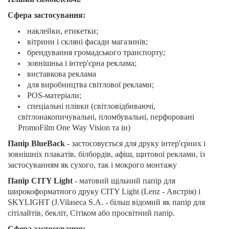
Сфера застосування:
наклейки, етикетки;
вітрини і скляні фасади магазинів;
брендування громадського транспорту;
зовнішньа і інтер'єрна реклама;
виставкова реклама
для виробництва світлової реклами;
POS-матеріали;
спеціальні плівки (світловідбиваючі,
світлонакопичувальні, пломбувальні, перфоровані
PromoFilm One Way Vision та ін)
Папір BlueBack
- застосовується для друку інтер'єрних і
зовнішніх плакатів, білбордів, афіш, щитової реклами, із
застосуванням як сухого, так і мокрого монтажу
Папір CITY Light
- матовий щільний папір для
широкоформатного друку CITY Light (Lenz - Австрія) і
SKYLIGHT (J.Vilaseca S.A. - більш відомий як папір для
сітілайтів, бекліт, Сітіком або просвітний папір.
Сфера застосування: