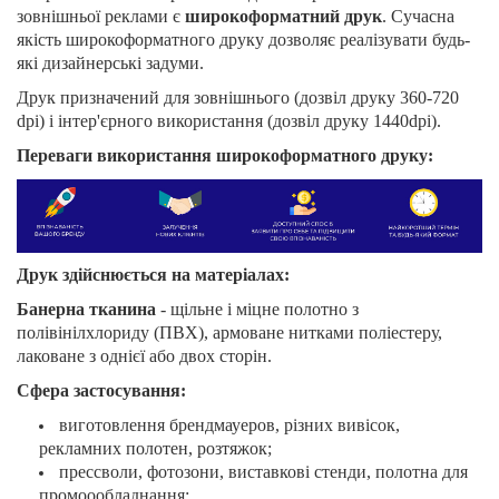
зовнішньої реклами є
широкоформатний друк
. Сучасна
якість широкоформатного друку дозволяє реалізувати будь-
які дизайнерські задуми.
Друк призначений для зовнішнього (дозвіл друку 360-720
dpi) і інтер'єрного використання (дозвіл друку 1440dpi).
Переваги використання широкоформатного друку:
Друк здійснюється на матеріалах:
Банерна тканина
- щільне і міцне полотно з
полівінілхлориду (ПВХ), армоване нитками поліестеру,
лаковане з однієї або двох сторін.
Сфера застосування:
виготовлення брендмауеров, різних вивісок,
рекламних полотен, розтяжок;
прессволи, фотозони, виставкові стенди, полотна для
промоообладнання;