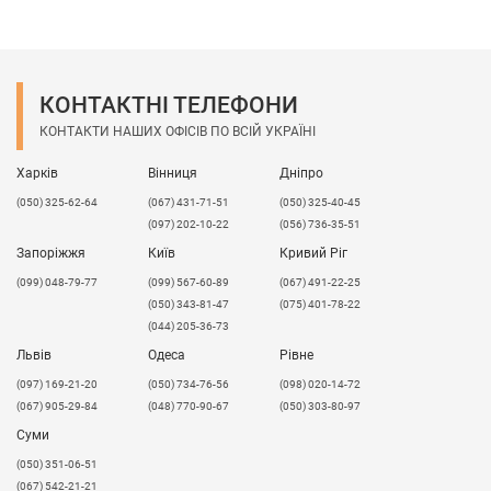
КОНТАКТНІ ТЕЛЕФОНИ
КОНТАКТИ НАШИХ ОФІСІВ ПО ВСІЙ УКРАЇНІ
Харків
Вінниця
Дніпро
(050) 325-62-64
(067) 431-71-51
(050) 325-40-45
(097) 202-10-22
(056) 736-35-51
Запоріжжя
Київ
Кривий Ріг
(099) 048-79-77
(099) 567-60-89
(067) 491-22-25
(050) 343-81-47
(075) 401-78-22
(044) 205-36-73
Львів
Одеса
Рівне
​(097) 169-21-20
(050) 734-76-56
(098) 020-14-72
(067) 905-29-84
(048) 770-90-67
(050) 303-80-97
Суми
(050) 351-06-51
(067) 542-21-21