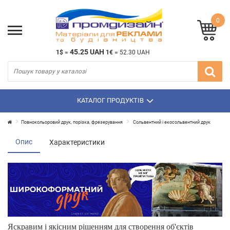
0
45.25 UAH
1$
=
1€
=
52.30 UAH
КАТАЛОГ ПРОДУКТІВ
Повнокольоровий друк, порізка, фрезерування
Сольвентний і екосольвентний друк
Опис
Характеристики
Яскравим і якісним рішенням для створення об'єктів