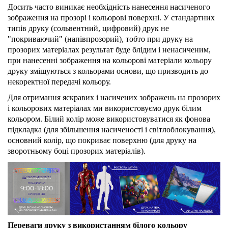
Досить часто виникає необхідність нанесення насиченого
зображення на прозорі і кольорові поверхні. У стандартних
типів друку (сольвентний, цифровий) друк не
"покриваючий" (напівпрозорий), тобто при друку на
прозорих матеріалах результат буде блідим і ненасиченим,
при нанесенні зображення на кольорові матеріали кольору
друку змішуються з кольорами основи, що призводить до
некоректної передачі кольору.
Для отримання яскравих і насичених зображень на прозорих
і кольорових матеріалах ми використовуємо друк білим
кольором. Білий колір може використовуватися як фонова
підкладка (для збільшення насиченості і світлоблокування),
основний колір, що покриває поверхню (для друку на
зворотньому боці прозорих матеріалів).
Переваги друку з використанням білого кольору