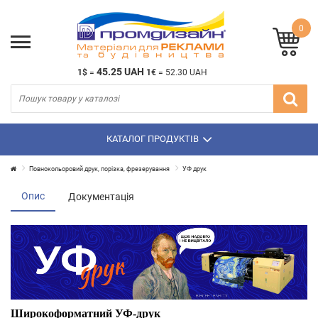
0
45.25 UAH
1$
=
1€
=
52.30 UAH
КАТАЛОГ ПРОДУКТІВ
Повнокольоровий друк, порізка, фрезерування
УФ друк
Опис
Документація
Широкоформатний УФ-друк