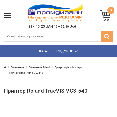
0
45.25 UAH
1$
=
1€
=
52.30 UAH
КАТАЛОГ ПРОДУКТІВ
Обладнання
Обладнання Roland
Друкуюче-ріжучі плотери
Принтер Roland TrueVIS VG3-540
Принтер Roland TrueVIS VG3-540