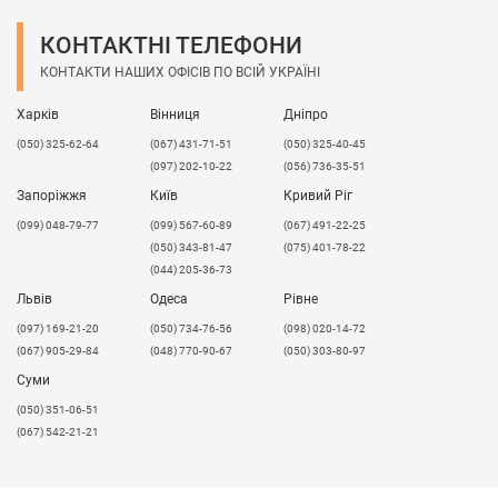
КОНТАКТНІ ТЕЛЕФОНИ
КОНТАКТИ НАШИХ ОФІСІВ ПО ВСІЙ УКРАЇНІ
Харків
Вінниця
Дніпро
(050) 325-62-64
(067) 431-71-51
(050) 325-40-45
(097) 202-10-22
(056) 736-35-51
Запоріжжя
Київ
Кривий Ріг
(099) 048-79-77
(099) 567-60-89
(067) 491-22-25
(050) 343-81-47
(075) 401-78-22
(044) 205-36-73
Львів
Одеса
Рівне
​(097) 169-21-20
(050) 734-76-56
(098) 020-14-72
(067) 905-29-84
(048) 770-90-67
(050) 303-80-97
Суми
(050) 351-06-51
(067) 542-21-21