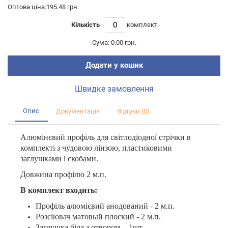
Оптова ціна:195.48 грн.
Кількість
комплект
Сума:
0.00 грн.
Додати у кошик
Швидке замовлення
Опис
Документація
Відгуки (0)
Алюмінєвий профіль для світлодіодної стрічки в
комплекті з чудовою лінзою, пластиковими
заглушками і скобами.
Довжина профілю 2 м.п.
В комплект входить:
Профіль алюмієвий анодований - 2 м.п.
Розсіювач матовый плоский - 2 м.п.
Заглушка біла з отвором - 1шт.