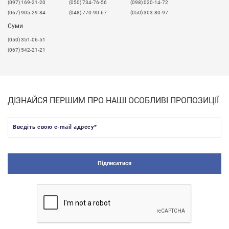
​(097) 169-21-20
(050) 734-76-56
(098) 020-14-72
зі світлодіодною стрічкою обмежені лише Вашою
(067) 905-29-84
(048) 770-90-67
(050) 303-80-97
фантазією.
Суми
Ціни наведені за комплект.
(050) 351-06-51
(067) 542-21-21
ДІЗНАЙСЯ ПЕРШИМ ПРО НАШІ ОСОБЛИВІ ПРОПОЗИЦІЇ
Введіть свою e-mail адресу
*
Підписатися