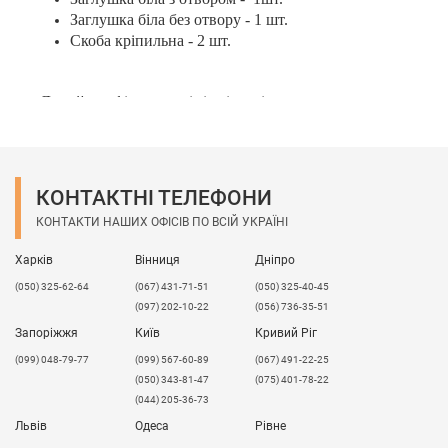
Заглушка біла без отвору - 1 шт.
Скоба кріпильна - 2 шт.
Даний профіль в дуеті зі світлодіодним
підсвічуванням дозволяє досягти відмінного
естетичного ефекту в підсвічуванні вітрин, кухонних
меблів, шаф купе, сходинок, ніш в підлозі, стінах,
стелі і просто замість старих, громіздких
КОНТАКТНІ ТЕЛЕФОНИ
світильників. Даний профіль забезпечує ефективне
КОНТАКТИ НАШИХ ОФІСІВ ПО ВСІЙ УКРАЇНІ
відведення тепла від світлодіодної стрічки. Спрощує
монтаж світлодіодного підсвічування.
Харків
Вінниця
Дніпро
Ви, напевно, звертали увагу на вітрини, освітлені
(050) 325-62-64
(067) 431-71-51
(050) 325-40-45
світлодіодною стрічкою. Як не дивно, але світла від
(097) 202-10-22
(056) 736-35-51
стрічки цілком достатньо, щоб освітити полки з
Запоріжжя
Київ
Кривий Ріг
товаром. Алюмінієвий аннодірованний профіль
(099) 048-79-77
(099) 567-60-89
(067) 491-22-25
надає гарний вид вітрин і служить прекрасним
(050) 343-81-47
(075) 401-78-22
теплоотводних провідником. Так чому б не
(044) 205-36-73
використати таке практичне освітлення для
оформлення рекламних площин, інтер'єрів офісу,
Львів
Одеса
Рівне
будинку або квартири? Місця використання профілів