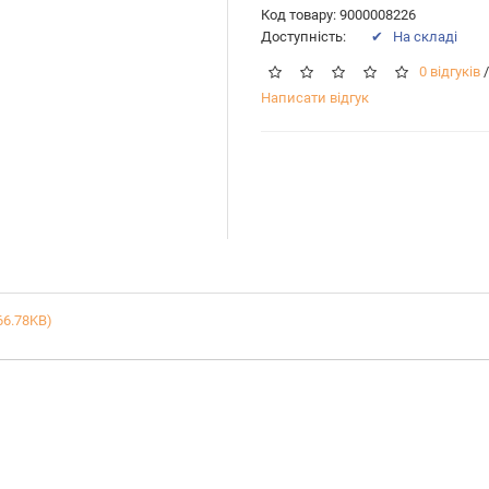
Код товару: 9000008226
Доступність:
✔ На складі
0 відгуків
/
Написати відгук
66.78KB)