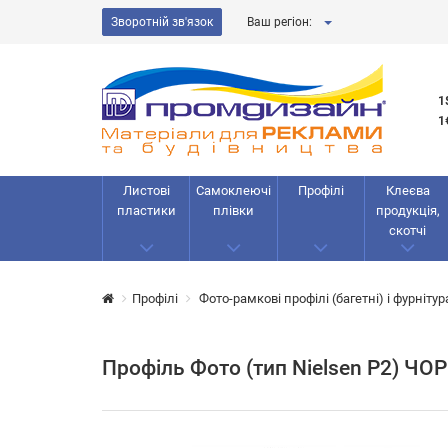
Зворотній зв'язок
Ваш регіон:
1
1
Листові
Самоклеючі
Профілі
Клеєва
пластики
плівки
продукція,
скотчі
Профілі
Фото-рамкові профілі (багетні) і фурнітур
Профіль Фото (тип Nielsen Р2) ЧО