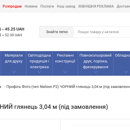
Розпродаж
Новини
Послуги
Наш завод
ЗОВНІШНЯ РЕКЛАМА
Достав
45.25 UAH
$
=
Знайти легко
€
=
52.30 UAH
Матеріали
Світлодіодна
Рекламнi
Повнокольоровий
Обладн
для друку
продукція і
конструкції
друк, порізка,
електрика
фрезерування
а
Профіль Фото (тип Nielsen Р2) ЧОРНИЙ глянець 3,04 м (під замовлен
РНИЙ глянець 3,04 м (під замовлення)