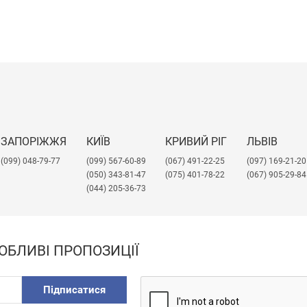
ЗАПОРІЖЖЯ
КИЇВ
КРИВИЙ РІГ
ЛЬВІВ
(099) 048-79-77
(099) 567-60-89
(067) 491-22-25
​(097) 169-21-20
(050) 343-81-47
(075) 401-78-22
(067) 905-29-84
(044) 205-36-73
ОБЛИВІ ПРОПОЗИЦІЇ
Підписатися