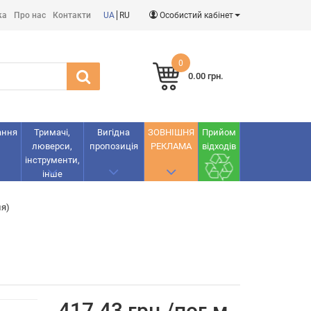
ка
Про нас
Контакти
UA
RU
Особистий кабінет
0
0.00 грн.
ання
Тримачі,
Вигідна
ЗОВНІШНЯ
Прийом
люверси,
пропозиція
РЕКЛАМА
відходів
інструменти,
інше
ня)
417.43 грн./пог.м