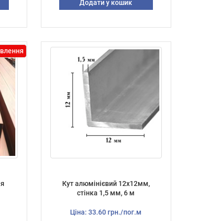
Додати у кошик
влення
ія
Кут алюмінієвий 12х12мм,
стінка 1,5 мм, 6 м
Ціна: 33.60 грн./пог.м