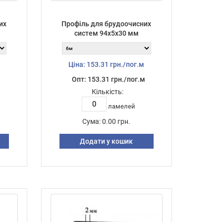
их
Профіль для брудоочисних
систем 94х5х30 мм
Ціна: 153.31 грн./пог.м
Опт: 153.31 грн./пог.м
Кількість:
ламелей
Сума:
0.00 грн.
Додати у кошик