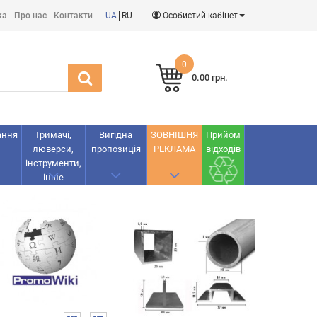
ка
Про нас
Контакти
UA
RU
Особистий кабінет
0
0.00 грн.
ання
Тримачі,
Вигідна
ЗОВНІШНЯ
Прийом
люверси,
пропозиція
РЕКЛАМА
відходів
інструменти,
інше