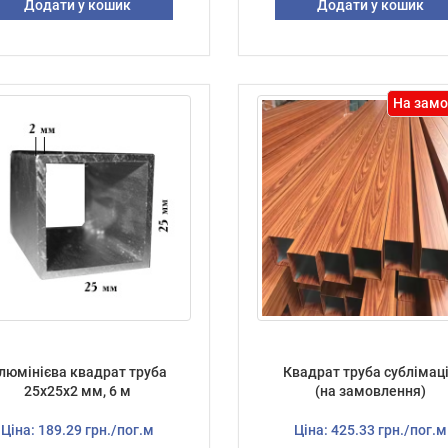
Додати у кошик
Додати у кошик
На замо
люмінієва квадрат труба
Квадрат труба сублімац
25х25х2 мм, 6 м
(на замовлення)
Ціна: 189.29 грн./пог.м
Ціна: 425.33 грн./пог.м