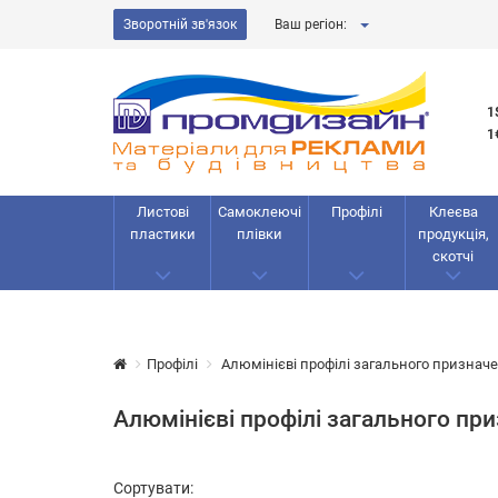
Зворотній зв'язок
Ваш регіон:
1
1
Листові
Самоклеючі
Профілі
Клеєва
пластики
плівки
продукція,
скотчі
Профілі
Алюмінієві профілі загального признач
Алюмінієві профілі загального пр
Сортувати: