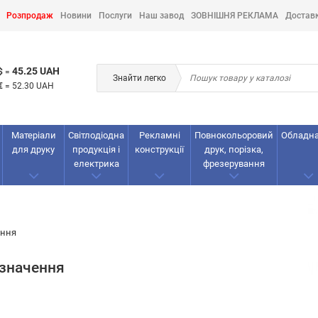
Розпродаж
Новини
Послуги
Наш завод
ЗОВНІШНЯ РЕКЛАМА
Достав
45.25 UAH
$
=
Знайти легко
€
=
52.30 UAH
Матеріали
Світлодіодна
Рекламнi
Повнокольоровий
Обладн
для друку
продукція і
конструкції
друк, порізка,
електрика
фрезерування
ення
изначення