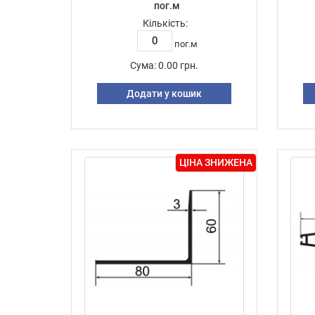
пог.м
Кількість:
пог.м
Сума:
0.00 грн.
Додати у кошик
ЦІНА ЗНИЖЕНА