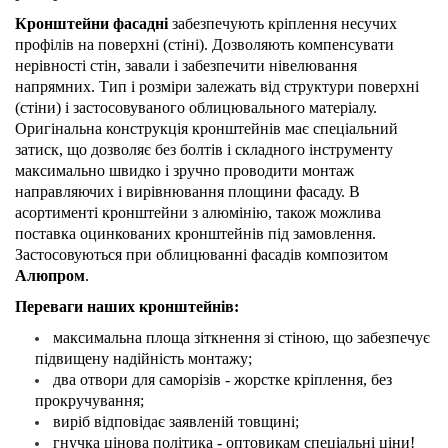
Кронштейни фасадні
забезпечують кріплення несучих
профілів на поверхні (стіні). Дозволяють компенсувати
нерівності стін, завали і забезпечити нівелювання
напрямних. Тип і розміри залежать від структури поверхні
(стіни) і застосовуваного облицювального матеріалу.
Оригінальна конструкція кронштейнів має спеціальний
затиск, що дозволяє без болтів і складного інструменту
максимально швидко і зручно проводити монтаж
направляючих і вирівнювання площини фасаду. В
асортименті кронштейни з алюмінію, також можлива
поставка оцинкованих кронштейнів під замовлення.
Застосовуються при облицюванні фасадів композитом
Алюпром
.
Переваги наших кронштейнів:
максимальна площа зіткнення зі стіною, що забезпечує
підвищену надійність монтажу;
два отвори для саморізів - жорстке кріплення, без
прокручування;
виріб відповідає заявленій товщині;
гнучка цінова політика - оптовикам спеціальні ціни!