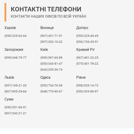
КОНТАКТНІ ТЕЛЕФОНИ
КОНТАКТИ НАШИХ ОФІСІВ ПО ВСІЙ УКРАЇНІ
Харків
Вінниця
Дніпро
(050) 325-62-64
(067) 431-71-51
(050) 325-40-45
(097) 202-10-22
(056) 736-35-51
Запоріжжя
Київ
Кривий Ріг
(099) 048-79-77
(099) 567-60-89
(067) 491-22-25
(050) 343-81-47
(075) 401-78-22
(044) 205-36-73
Львів
Одеса
Рівне
​(097) 169-21-20
(050) 734-76-56
(098) 020-14-72
(067) 905-29-84
(048) 770-90-67
(050) 303-80-97
Суми
(050) 351-06-51
(067) 542-21-21