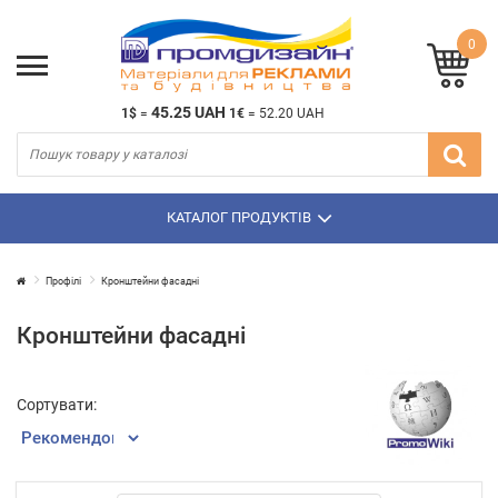
0
45.25 UAH
1$
=
1€
=
52.20 UAH
КАТАЛОГ ПРОДУКТІВ
Профілі
Кронштейни фасадні
Кронштейни фасадні
Сортувати: