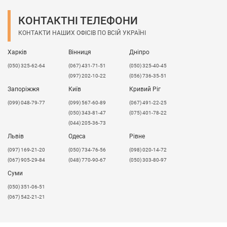
КОНТАКТНІ ТЕЛЕФОНИ
КОНТАКТИ НАШИХ ОФІСІВ ПО ВСІЙ УКРАЇНІ
Харків
Вінниця
Дніпро
(050) 325-62-64
(067) 431-71-51
(050) 325-40-45
(097) 202-10-22
(056) 736-35-51
Запоріжжя
Київ
Кривий Ріг
(099) 048-79-77
(099) 567-60-89
(067) 491-22-25
(050) 343-81-47
(075) 401-78-22
(044) 205-36-73
Львів
Одеса
Рівне
​(097) 169-21-20
(050) 734-76-56
(098) 020-14-72
(067) 905-29-84
(048) 770-90-67
(050) 303-80-97
Суми
(050) 351-06-51
(067) 542-21-21