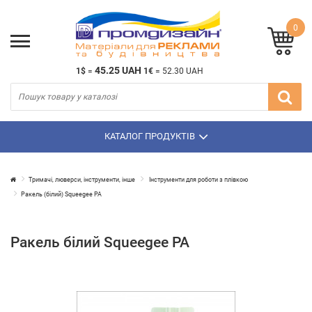
0
45.25 UAH
1$
=
1€
=
52.30 UAH
КАТАЛОГ ПРОДУКТІВ
Тримачі, люверси, інструменти, інше
Інструменти для роботи з плівкою
Ракель (білий) Squeegee РА
Ракель білий Squeegee РА