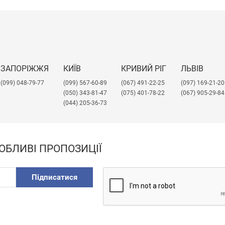
ЗАПОРІЖЖЯ
КИЇВ
КРИВИЙ РІГ
ЛЬВІВ
(099) 048-79-77
(099) 567-60-89
(067) 491-22-25
​(097) 169-21-20
(050) 343-81-47
(075) 401-78-22
(067) 905-29-84
(044) 205-36-73
ОБЛИВІ ПРОПОЗИЦІЇ
Підписатися