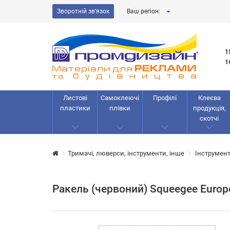
Зворотній зв'язок
Ваш регіон:
1
1
Листові
Самоклеючі
Профілі
Клеєва
пластики
плівки
продукція,
скотчі
Тримачі, люверси, інструменти, інше
Інструмент
Ракель (червоний) Squeegee Europ