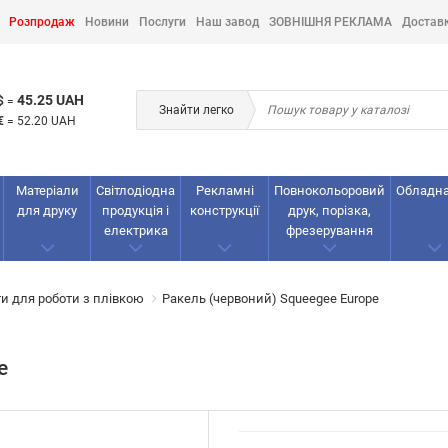
Розпродаж
Новини
Послуги
Наш завод
ЗОВНІШНЯ РЕКЛАМА
Достав
45.25 UAH
$
=
Знайти легко
€
=
52.20 UAH
Матеріали
Світлодіодна
Рекламнi
Повнокольоровий
Обладн
для друку
продукція і
конструкції
друк, порізка,
електрика
фрезерування
и для роботи з плівкою
Ракель (червоний) Squeegee Europe
e