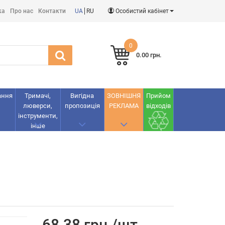
ка
Про нас
Контакти
UA
RU
Особистий кабінет
0
0.00 грн.
ання
Тримачі,
Вигідна
ЗОВНІШНЯ
Прийом
люверси,
пропозиція
РЕКЛАМА
відходів
інструменти,
інше
68.38 грн./шт