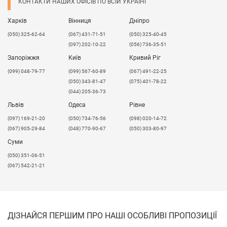
КОНТАКТИ НАШИХ ОФІСІВ ПО ВСІЙ УКРАЇНІ
Харків
Вінниця
Дніпро
(050) 325-62-64
(067) 431-71-51
(050) 325-40-45
(097) 202-10-22
(056) 736-35-51
Запоріжжя
Київ
Кривий Ріг
(099) 048-79-77
(099) 567-60-89
(067) 491-22-25
(050) 343-81-47
(075) 401-78-22
(044) 205-36-73
Львів
Одеса
Рівне
​(097) 169-21-20
(050) 734-76-56
(098) 020-14-72
(067) 905-29-84
(048) 770-90-67
(050) 303-80-97
Суми
(050) 351-06-51
(067) 542-21-21
ДІЗНАЙСЯ ПЕРШИМ ПРО НАШІ ОСОБЛИВІ ПРОПОЗИЦІЇ