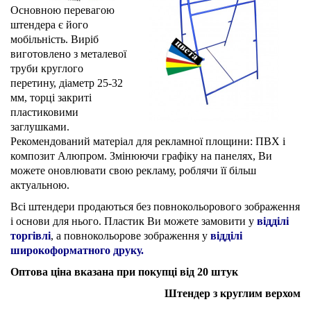
Основною перевагою
штендера є його
мобільність. Виріб
виготовлено з металевої
труби
круглого
перетину, діаметр 25-32
мм, торці закриті
пластиковими
заглушками.
Рекомендований матеріал для рекламної площини: ПВХ і
композит Алюпром.
Змінюючи графіку на панелях, Ви
можете оновлювати свою рекламу, роблячи її більш
актуальною.
Всі штендери продаються без повнокольорового зображення
і основи для нього. Пластик Ви можете замовити у
відділі
торгівлі
, а повнокольорове зображення у
відділі
широкоформатного друку.
Оптова ціна вказана при покупці від 20 штук
Штендер з круглим верхом