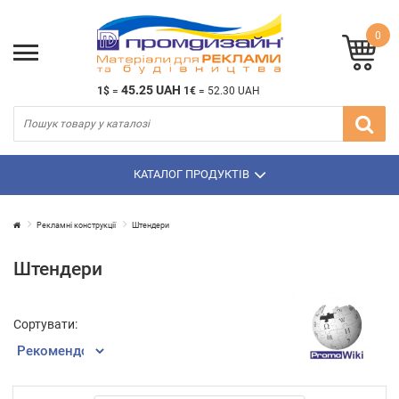
0
45.25 UAH
1$
=
1€
=
52.30 UAH
КАТАЛОГ ПРОДУКТІВ
Рекламнi конструкції
Штендери
Штендери
Сортувати: