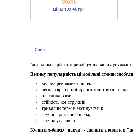
36х36
Ціна: 139.46 грн.
Опис
Ідеальним варіантом розміщення ваших рекламних п
Велику популярність ці мобільні стенди здобули
велика рекламна площа;
легка збірка / розбиранні конструкції навіть
невелика вага;
стійкість конструкції;
тривалий термін експлуатації;
зручне кріпленя банера;
зручна упаковка.
Купити х-банер "павук" - значить зловити в "п