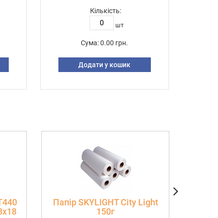
Кількість:
шт
Сума:
0.00 грн.
Додати у кошик
T440
Папір SKYLIGHT City Light
KW
8х18
150г
сублім