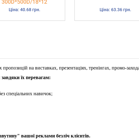
300D*500D/18*12
Ціна: 40.68 грн.
Ціна: 63.36 грн.
ропозицій на виставках, презентаціях, тренінгах, промо-заходах
 завдяки їх перевагам:
 без спеціальних навичок;
авутину" вашої реклами безліч клієнтів.