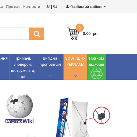
ка
Про нас
Контакти
UA
RU
Особистий кабінет
0
0.00 грн.
ання
Тримачі,
Вигідна
ЗОВНІШНЯ
Прийом
люверси,
пропозиція
РЕКЛАМА
відходів
інструменти,
інше