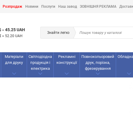
Розпродаж
Новини
Послуги
Наш завод
ЗОВНІШНЯ РЕКЛАМА
Достав
45.25 UAH
$
=
Знайти легко
€
=
52.20 UAH
Матеріали
Світлодіодна
Рекламнi
Повнокольоровий
Обладн
для друку
продукція і
конструкції
друк, порізка,
електрика
фрезерування