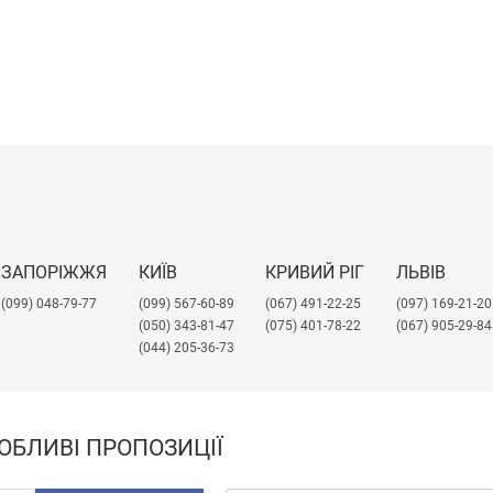
ЗАПОРІЖЖЯ
КИЇВ
КРИВИЙ РІГ
ЛЬВІВ
(099) 048-79-77
(099) 567-60-89
(067) 491-22-25
​(097) 169-21-20
(050) 343-81-47
(075) 401-78-22
(067) 905-29-84
(044) 205-36-73
ОБЛИВІ ПРОПОЗИЦІЇ