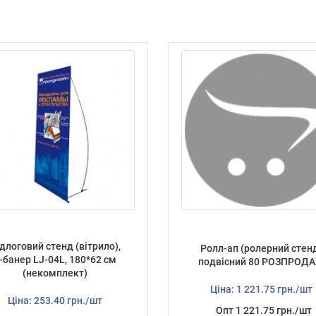
длоговий стенд (вітрило),
Ролл-ап (ролерний стен
-банер LJ-04L, 180*62 см
подвісний 80 РОЗПРОД
(некомплект)
Ціна: 1 221.75 грн./шт
Ціна: 253.40 грн./шт
Опт 1 221.75 грн./шт