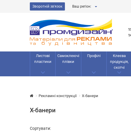
Зворотній зв'язок
Ваш регіон:
1
1
Листові
Самоклеючі
Профілі
Клеєва
пластики
плівки
продукція,
скотчі
Рекламнi конструкції
X-банери
X-банери
Сортувати: