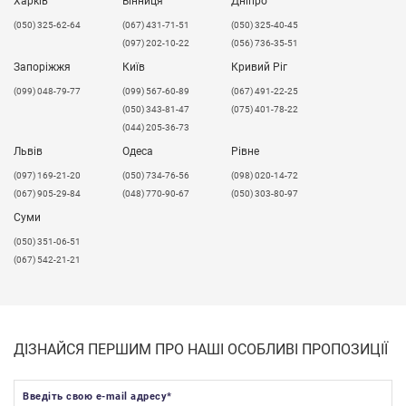
Харків
Вінниця
Дніпро
(050) 325-62-64
(067) 431-71-51
(050) 325-40-45
(097) 202-10-22
(056) 736-35-51
Запоріжжя
Київ
Кривий Ріг
(099) 048-79-77
(099) 567-60-89
(067) 491-22-25
(050) 343-81-47
(075) 401-78-22
(044) 205-36-73
Львів
Одеса
Рівне
​(097) 169-21-20
(050) 734-76-56
(098) 020-14-72
(067) 905-29-84
(048) 770-90-67
(050) 303-80-97
Суми
(050) 351-06-51
(067) 542-21-21
ДІЗНАЙСЯ ПЕРШИМ ПРО НАШІ ОСОБЛИВІ ПРОПОЗИЦІЇ
Введіть свою e-mail адресу
*