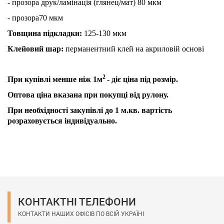
- прозора друк/ламiнацiя (глянец/мат) 80 мкм
- прозора70 мкм
Товщина підкладки:
125-130 мкм
Клейовий шар:
перманентний клей на акриловій основі
2
При купівлі менше ніж 1
м
- діє ціна під розмір.
Оптова ціна вказана при покупці від рулону.
При необхідності закупівлі до 1 м.кв. вартість
розраховується індивідуально.
КОНТАКТНІ ТЕЛЕФОНИ
КОНТАКТИ НАШИХ ОФІСІВ ПО ВСІЙ УКРАЇНІ