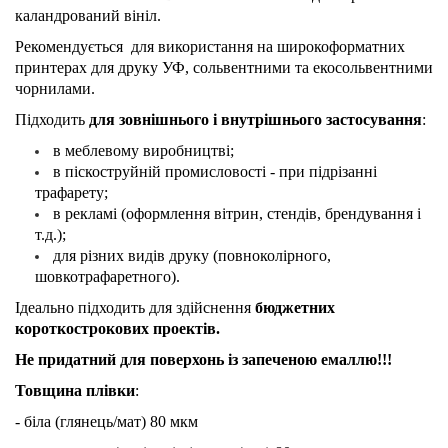
каландрований вініл.
Рекомендується для використання на широкоформатних
принтерах для друку УФ, сольвентними та екосольвентними
чорнилами.
Підходить
для зовнішнього і внутрішнього застосування
:
в меблевому виробництві;
в піскоструйній промисловості - при підрізанні
трафарету;
в рекламі (оформлення вітрин, стендів, брендування і
т.д.);
для різних видів друку (повноколірного,
шовкотрафаретного).
Ідеально підходить для здійснення
бюджетних
короткострокових проектів.
Не придатний для поверхонь із запеченою емаллю!!!
Товщина плівки
:
- бiла (глянець/мат) 80 мкм