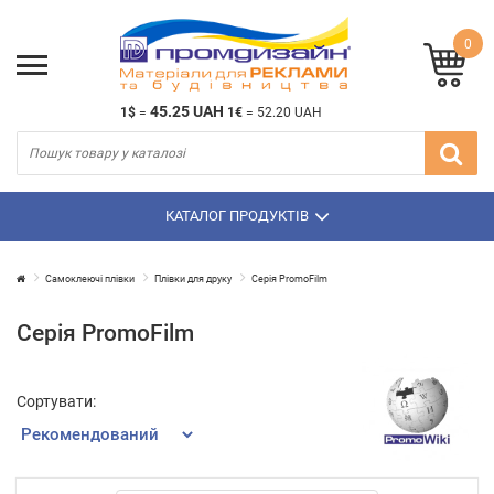
0
45.25 UAH
1$
=
1€
=
52.20 UAH
КАТАЛОГ ПРОДУКТІВ
Самоклеючі плівки
Плівки для друку
Cерія PromoFilm
Cерія PromoFilm
Сортувати: