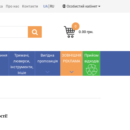
ка
Про нас
Контакти
UA
RU
Особистий кабінет
0
0.00 грн.
ання
Тримачі,
Вигідна
ЗОВНІШНЯ
Прийом
люверси,
пропозиція
РЕКЛАМА
відходів
інструменти,
інше
сті!