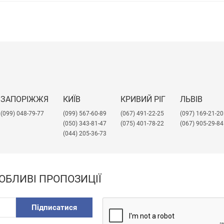
ЗАПОРІЖЖЯ
КИЇВ
КРИВИЙ РІГ
ЛЬВІВ
(099) 048-79-77
(099) 567-60-89
(067) 491-22-25
​(097) 169-21-20
(050) 343-81-47
(075) 401-78-22
(067) 905-29-84
(044) 205-36-73
ОБЛИВІ ПРОПОЗИЦІЇ
Підписатися