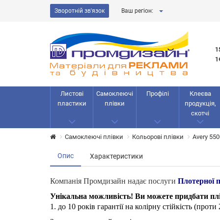
Зворотній зв'язок
Ваш регіон:
1
1
Листові
Самоклеючі
Профілі
Клеєва
пластики
плівки
продукція,
скотчі
Самоклеючі плівки
Кольорові плівки
Avery 55
Опис
Характеристики
Компанія Промдизайн надає послуги
Плотерної п
Унікальна можливість! Ви можете придбати плівк
1. до 10 років гарантії на колірну стійкість (проти