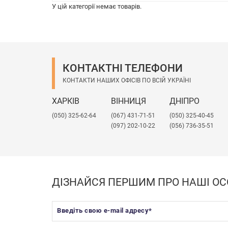
У цій категорії немає товарів.
КОНТАКТНІ ТЕЛЕФОНИ
КОНТАКТИ НАШИХ ОФІСІВ ПО ВСІЙ УКРАЇНІ
ХАРКІВ
ВІННИЦЯ
ДНІПРО
(050) 325-62-64
(067) 431-71-51
(050) 325-40-45
(097) 202-10-22
(056) 736-35-51
ДІЗНАЙСЯ ПЕРШИМ ПРО НАШІ ОС
Введіть свою e-mail адресу
*