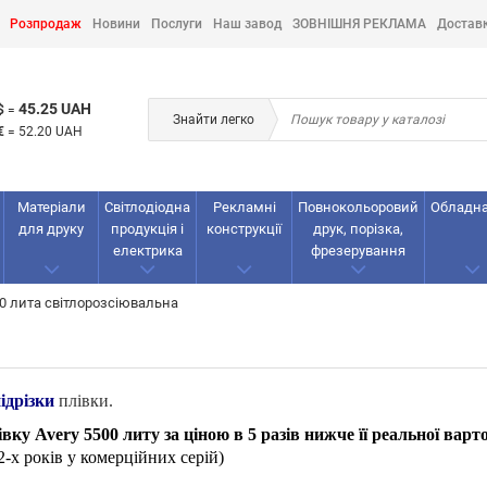
Розпродаж
Новини
Послуги
Наш завод
ЗОВНІШНЯ РЕКЛАМА
Достав
45.25 UAH
$
=
Знайти легко
€
=
52.20 UAH
Матеріали
Світлодіодна
Рекламнi
Повнокольоровий
Обладн
для друку
продукція і
конструкції
друк, порізка,
електрика
фрезерування
00 лита світлорозсіювальна
ідрізки
плівки.
у Avery 5500 литу за ціною в 5 разів нижче її реальної варто
 2-х років у комерційних серій)