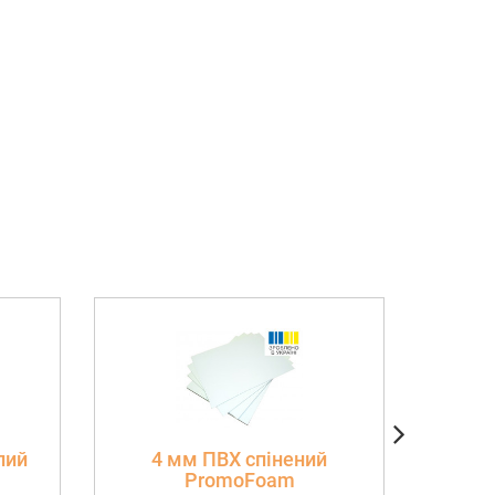
лий
4 мм ПВХ спінений
Монт
PromoFoam
(без п