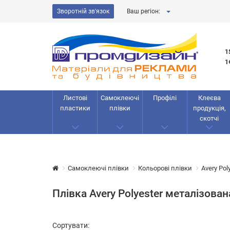
Зворотній зв'язок
Ваш регіон:
1
1
Листові
Самоклеючі
Профілі
Клеєва
пластики
плівки
продукція,
скотчі
Самоклеючі плівки
Кольорові плівки
Avery Pol
Плівка Avery Polyester металізован
Сортувати: