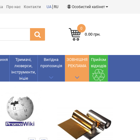
ка
Про нас
Контакти
UA
RU
Особистий кабінет
0
0.00 грн.
ання
Тримачі,
Вигідна
ЗОВНІШНЯ
Прийом
люверси,
пропозиція
РЕКЛАМА
відходів
інструменти,
інше