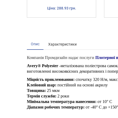
Ціна: 288.93 грн.
Опис
Характеристики
Компанія Промдизайн надає послуги
Плотерної п
Avery® Polyester
-металізована поліестрова самокл
виготовленні високоякісних декоративних і попере
Міцність приклеювання:
спочатку 320 Н/м, макс
Клейовий шар:
постійний на основі акрилу
Товщина:
25 мкм
Термін служби:
2 роки
Мінімальна температура нанесення:
от 10° C
Діапазон робочих температур:
от -40° C до +150