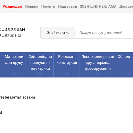
Розпродаж
Новини
Послуги
Наш завод
ЗОВНІШНЯ РЕКЛАМА
Достав
45.25 UAH
$
=
Знайти легко
€
=
52.30 UAH
Матеріали
Світлодіодна
Рекламнi
Повнокольоровий
Обладн
для друку
продукція і
конструкції
друк, порізка,
електрика
фрезерування
yester металізована
а