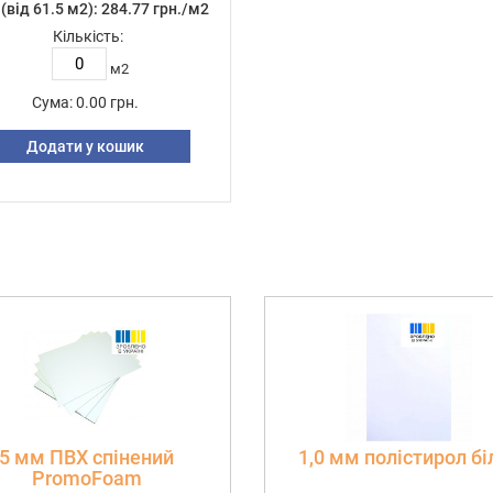
(від 61.5 м2): 284.77 грн./м2
Кількість:
м2
Сума:
0.00 грн.
Додати у кошик
5 мм ПВХ спінений
1,0 мм полістирол бі
PromoFoam