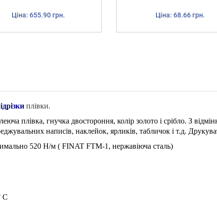
Ціна: 655.90 грн.
Ціна: 68.66 грн.
ідрізки
плівки.
еюча плівка, гнучка двостороння, колір золото і срібло. З відмі
джувальних написів, наклейок, ярликів, табличок і т.д. Друкува
имально 520 Н/м ( FINAT FTM-1, нержавіюча сталь)
° C