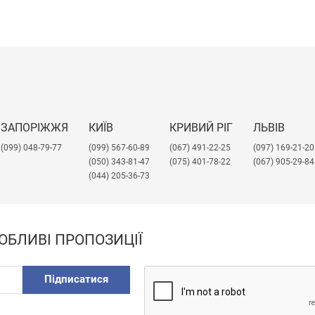
ЗАПОРІЖЖЯ
КИЇВ
КРИВИЙ РІГ
ЛЬВІВ
(099) 048-79-77
(099) 567-60-89
(067) 491-22-25
​(097) 169-21-20
(050) 343-81-47
(075) 401-78-22
(067) 905-29-84
(044) 205-36-73
ОБЛИВІ ПРОПОЗИЦІЇ
Підписатися