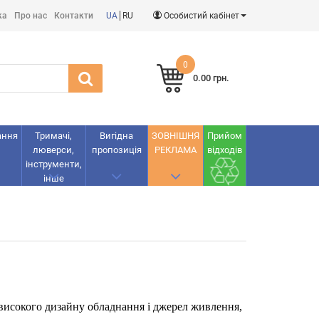
ка
Про нас
Контакти
UA
RU
Особистий кабінет
0
0.00 грн.
ання
Тримачі,
Вигідна
ЗОВНІШНЯ
Прийом
люверси,
пропозиція
РЕКЛАМА
відходів
інструменти,
інше
у високого дизайну обладнання і джерел живлення,