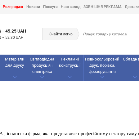
Розпродаж
Новини
Послуги
Наш завод
ЗОВНІШНЯ РЕКЛАМА
Достав
45.25 UAH
$
=
Знайти легко
€
=
52.30 UAH
Матеріали
Світлодіодна
Рекламнi
Повнокольоровий
Обладн
для друку
продукція і
конструкції
друк, порізка,
електрика
фрезерування
S.A., іспанська фірма, яка представляє професійному сектору гам