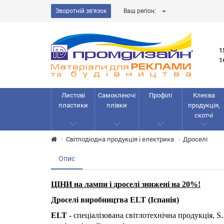
Зворотній зв'язок
Ваш регіон:
1
1
Листові
Самоклеючі
Профілі
Клеєва
пластики
плівки
продукція,
скотчі
Світлодіодна продукція і електрика
Дроселі
Опис
ЦІНИ на лампи і дроселі знижені на 20%!
Дроселі виробництва ELT (Іспанія)
ELT
- спеціалізована світлотехнічна продукція, 