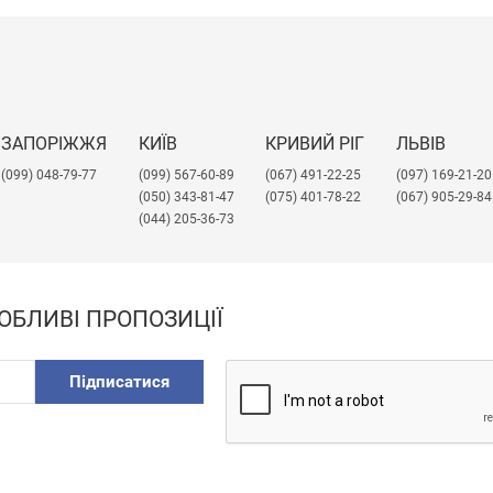
ЗАПОРІЖЖЯ
КИЇВ
КРИВИЙ РІГ
ЛЬВІВ
(099) 048-79-77
(099) 567-60-89
(067) 491-22-25
​(097) 169-21-20
(050) 343-81-47
(075) 401-78-22
(067) 905-29-84
(044) 205-36-73
ОБЛИВІ ПРОПОЗИЦІЇ
Підписатися