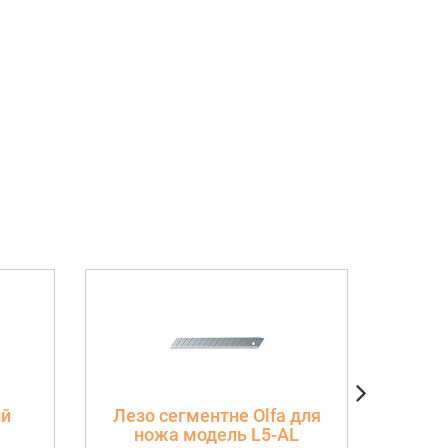
ий
Лезо сегментне Olfa для
С
ножа модель L5-AL
Фак