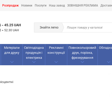
Розпродаж
Новини
Послуги
Наш завод
ЗОВНІШНЯ РЕКЛАМА
Достав
45.25 UAH
$
=
Знайти легко
€
=
52.30 UAH
Матеріали
Світлодіодна
Рекламнi
Повнокольоровий
Обладн
для друку
продукція і
конструкції
друк, порізка,
електрика
фрезерування
ісцентні