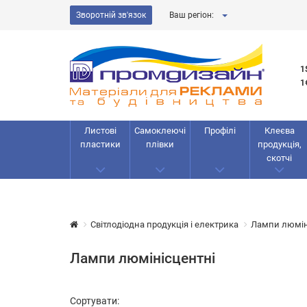
Зворотній зв'язок
Ваш регіон:
1
1
Листові
Самоклеючі
Профілі
Клеєва
пластики
плівки
продукція,
скотчі
Світлодіодна продукція і електрика
Лампи люмін
Лампи люмінісцентні
Сортувати: