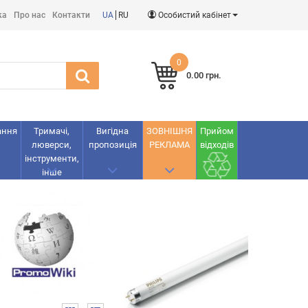
ка
Про нас
Контакти
UA
RU
Особистий кабінет
0
0.00 грн.
ання
Тримачі,
Вигідна
ЗОВНІШНЯ
Прийом
люверси,
пропозиція
РЕКЛАМА
відходів
інструменти,
інше