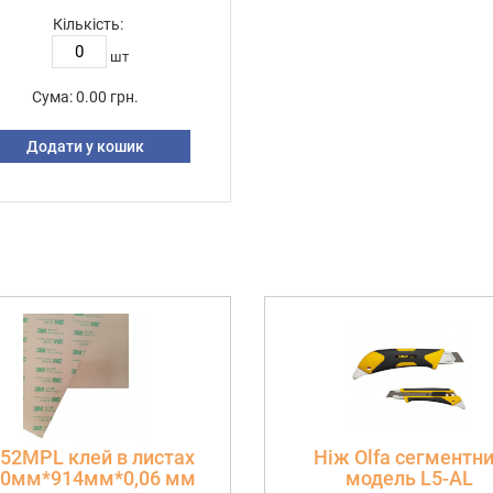
Кількість:
шт
Сума:
0.00 грн.
Додати у кошик
52MPL клей в листах
Ніж Olfa сегментн
10мм*914мм*0,06 мм
модель L5-AL