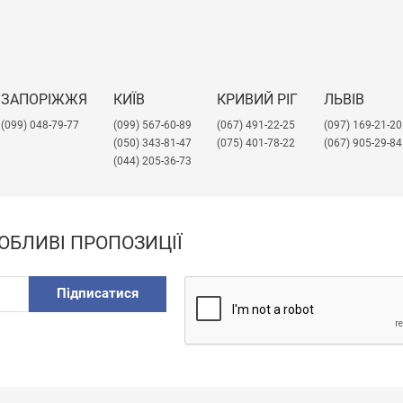
ЗАПОРІЖЖЯ
КИЇВ
КРИВИЙ РІГ
ЛЬВІВ
(099) 048-79-77
(099) 567-60-89
(067) 491-22-25
​(097) 169-21-20
(050) 343-81-47
(075) 401-78-22
(067) 905-29-84
(044) 205-36-73
ОБЛИВІ ПРОПОЗИЦІЇ
Підписатися