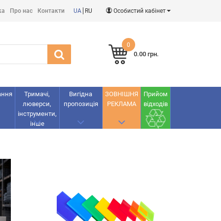
ка
Про нас
Контакти
UA
RU
Особистий кабінет
0
0.00 грн.
ання
Тримачі,
Вигідна
ЗОВНІШНЯ
Прийом
люверси,
пропозиція
РЕКЛАМА
відходів
інструменти,
інше