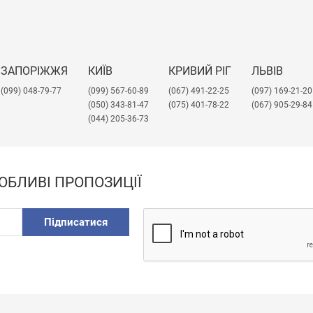
ЗАПОРІЖЖЯ
КИЇВ
КРИВИЙ РІГ
ЛЬВІВ
(099) 048-79-77
(099) 567-60-89
(067) 491-22-25
​(097) 169-21-20
(050) 343-81-47
(075) 401-78-22
(067) 905-29-84
(044) 205-36-73
ОБЛИВІ ПРОПОЗИЦІЇ
Підписатися