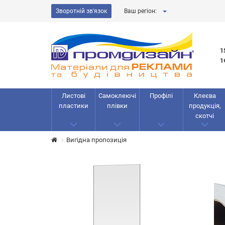
Зворотній зв'язок
Ваш регіон:
1
1
Листові
Самоклеючі
Профілі
Клеєва
пластики
плівки
продукція,
скотчі
Вигідна пропозиція