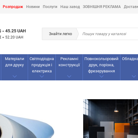
Розпродаж
Новини
Послуги
Наш завод
ЗОВНІШНЯ РЕКЛАМА
Достав
45.25 UAH
$
=
Знайти легко
€
=
52.20 UAH
Матеріали
Світлодіодна
Рекламнi
Повнокольоровий
Обладн
для друку
продукція і
конструкції
друк, порізка,
електрика
фрезерування