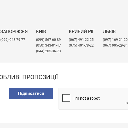
ЗАПОРІЖЖЯ
КИЇВ
КРИВИЙ РІГ
ЛЬВІВ
(099) 048-79-77
(099) 567-60-89
(067) 491-22-25
​(097) 169-21-20
(050) 343-81-47
(075) 401-78-22
(067) 905-29-84
(044) 205-36-73
ОБЛИВІ ПРОПОЗИЦІЇ
Підписатися