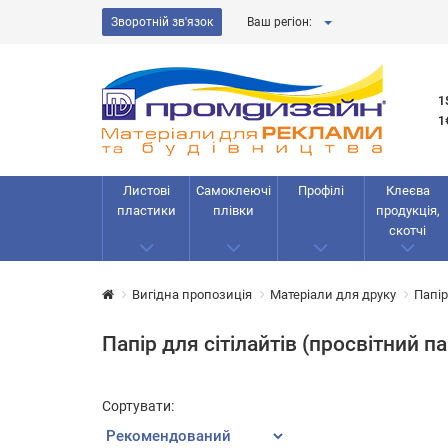
Зворотній зв'язок
Ваш регіон:
1
1
Листові
Самоклеючі
Профілі
Клеєва
пластики
плівки
продукція,
скотчі
Вигідна пропозиція
Матеріали для друку
Папір
Папір для сітілайтів (просвітний па
Сортувати: