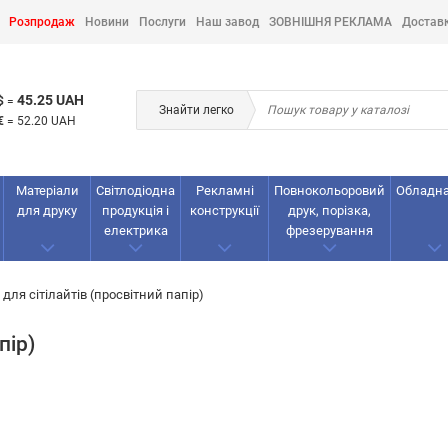
Розпродаж
Новини
Послуги
Наш завод
ЗОВНІШНЯ РЕКЛАМА
Достав
45.25 UAH
$
=
Знайти легко
€
=
52.20 UAH
Матеріали
Світлодіодна
Рекламнi
Повнокольоровий
Обладн
для друку
продукція і
конструкції
друк, порізка,
електрика
фрезерування
 для сітілайтів (просвітний папір)
пір)