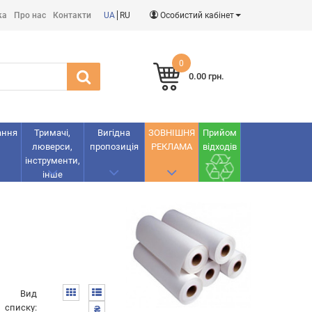
ка
Про нас
Контакти
UA
RU
Особистий кабінет
0
0.00 грн.
ання
Тримачі,
Вигідна
ЗОВНІШНЯ
Прийом
люверси,
пропозиція
РЕКЛАМА
відходів
інструменти,
інше
Вид
списку:
₴