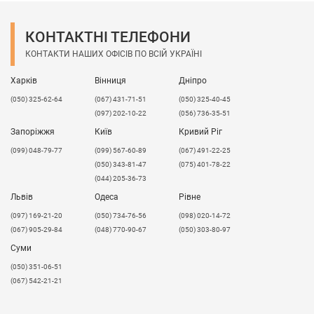
КОНТАКТНІ ТЕЛЕФОНИ
КОНТАКТИ НАШИХ ОФІСІВ ПО ВСІЙ УКРАЇНІ
Харків
Вінниця
Дніпро
(050) 325-62-64
(067) 431-71-51
(050) 325-40-45
(097) 202-10-22
(056) 736-35-51
Запоріжжя
Київ
Кривий Ріг
(099) 048-79-77
(099) 567-60-89
(067) 491-22-25
(050) 343-81-47
(075) 401-78-22
(044) 205-36-73
Львів
Одеса
Рівне
​(097) 169-21-20
(050) 734-76-56
(098) 020-14-72
(067) 905-29-84
(048) 770-90-67
(050) 303-80-97
Суми
(050) 351-06-51
(067) 542-21-21