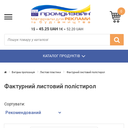
0
45.25 UAH
1$
=
1€
=
52.20 UAH
КАТАЛОГ ПРОДУКТІВ
Вигідна пропозиція
Листові пластики
Фактурний листовий полістирол
Фактурний листовий полістирол
Сортувати: