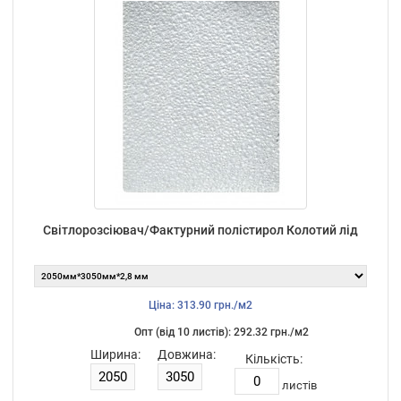
Світлорозсіювач/Фактурний полістирол Колотий лід
Ціна: 313.90 грн./м2
Опт (від 10 листiв): 292.32 грн./м2
Ширина:
Довжина:
Кількість:
листiв