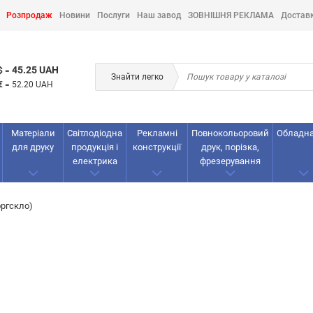
Розпродаж
Новини
Послуги
Наш завод
ЗОВНІШНЯ РЕКЛАМА
Достав
45.25 UAH
$
=
Знайти легко
€
=
52.20 UAH
Матеріали
Світлодіодна
Рекламнi
Повнокольоровий
Обладн
для друку
продукція і
конструкції
друк, порізка,
електрика
фрезерування
оргскло)