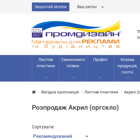
Зворотній зв'язок
Ваш регіон:
1
1
Листові
Самоклеючі
Профілі
Клеєва
пластики
плівки
продукція,
скотчі
Вигідна пропозиція
Листові пластики
Акрил (
Розпродаж Акрил (оргскло)
Сортувати: