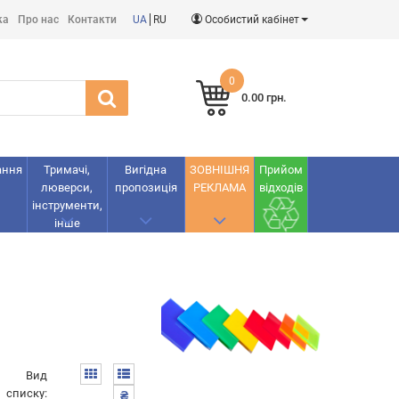
ка
Про нас
Контакти
UA
RU
Особистий кабінет
0
0.00 грн.
ання
Тримачі,
Вигідна
ЗОВНІШНЯ
Прийом
люверси,
пропозиція
РЕКЛАМА
відходів
інструменти,
інше
Вид
списку:
₴