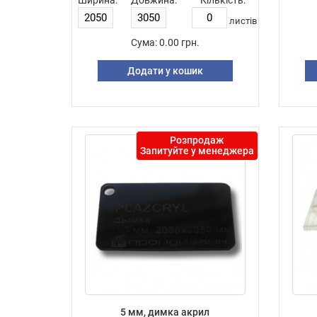
Ширина:
Довжина:
Кількість:
листiв
Сума:
0.00 грн.
Додати у кошик
Розпродаж
Запитуйте у менеджера
5 мм, димка акрил