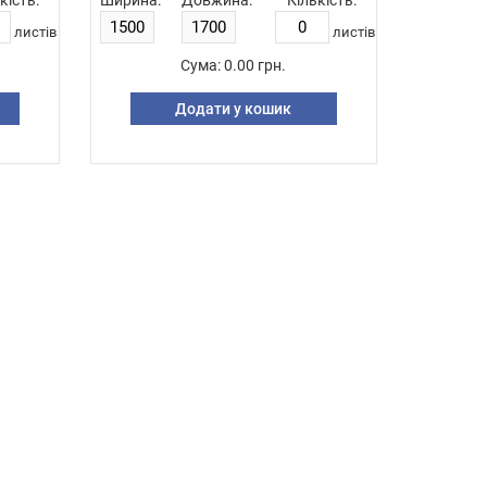
кість:
Ширина:
Довжина:
Кількість:
листiв
листiв
Сума:
0.00 грн.
Додати у кошик