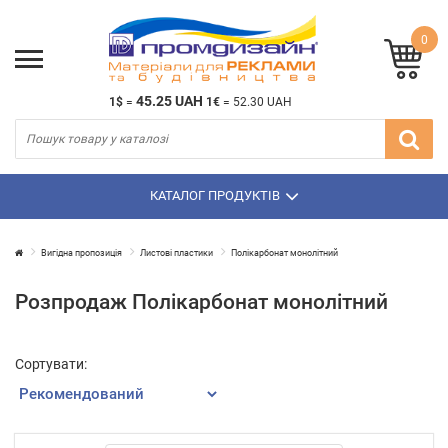
0
45.25 UAH
1$
=
1€
=
52.30 UAH
КАТАЛОГ ПРОДУКТІВ
Вигідна пропозиція
Листові пластики
Полiкарбонат монолiтний
Розпродаж Полiкарбонат монолiтний
Сортувати: