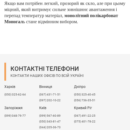
Якщо вам потрібен легкий, прозорий як скло, але при цьому
міцний, який витримує сильне зовнішннє авантаження і
перепад температур матеріал,
монолітний полікарбонат
Моногал
ь стане відмінним вибором.
КОНТАКТНІ ТЕЛЕФОНИ
КОНТАКТИ НАШИХ ОФІСІВ ПО ВСІЙ УКРАЇНІ
Харків
Вінниця
Дніпро
(050) 325-62-64
(067) 431-71-51
(050) 325-40-45
(097) 202-10-22
(056) 736-35-51
Запоріжжя
Київ
Кривий Ріг
(099) 048-79-77
(099) 567-60-89
(067) 491-22-25
(050) 343-81-47
(075) 401-78-22
(044) 205-36-73