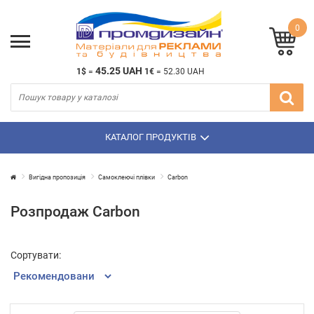
0
45.25 UAH
1$
=
1€
=
52.30 UAH
КАТАЛОГ ПРОДУКТІВ
Вигідна пропозиція
Самоклеючі плівки
Carbon
Розпродаж Carbon
Сортувати: