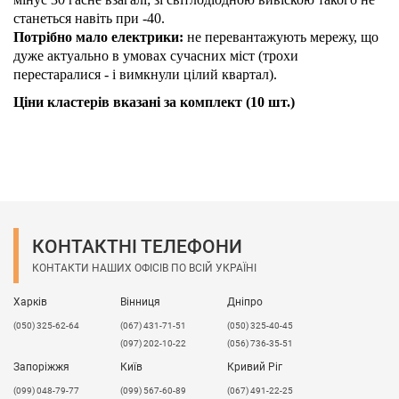
станеться навіть при -40.
Потрібно мало електрики:
не перевантажують мережу, що
дуже актуально в умовах сучасних міст (трохи
перестаралися - і вимкнули цілий квартал).
Ціни кластерів вказані за комплект (10 шт.)
КОНТАКТНІ ТЕЛЕФОНИ
КОНТАКТИ НАШИХ ОФІСІВ ПО ВСІЙ УКРАЇНІ
Харків
Вінниця
Дніпро
(050) 325-62-64
(067) 431-71-51
(050) 325-40-45
(097) 202-10-22
(056) 736-35-51
Запоріжжя
Київ
Кривий Ріг
(099) 048-79-77
(099) 567-60-89
(067) 491-22-25