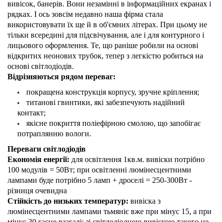
вивісок, банерів. Вони незамінні в інформаційних екранах і
рядках. І ось зовсім недавно наша фірма стала
використовувати їх ще й в об'ємних літерах. При цьому не
тільки всередині для підсвічування, але і для контурного і
лицьового оформлення. Те, що раніше робили на основі
відкритих неонових трубок, тепер з легкістю робиться на
основі світлодіодів.
Відрізняються рядом переваг:
покращена конструкція корпусу, зручне кріплення;
титанові гвинтики, які забезпечують надійний
контакт;
якісне покриття поліефірною смолою, що запобігає
потраплянню вологи.
Переваги світлодіодів
Економія енергії:
для освітлення 1кв.м. вивіски потрібно
100 модулів = 50Вт; при освітленні люмінесцентними
лампами буде потрібно 5 ламп + дроселі = 250-300Вт -
різниця очевидна
Стійкість до низьких температур:
вивіска з
люмінесцентними лампами тьмяніє вже при мінус 15, а при
мінус 30 гасне взагалі; зі світлодіодною вивіскою такого не