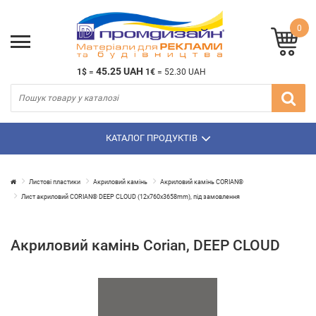
0
45.25 UAH
1$
=
1€
=
52.30 UAH
КАТАЛОГ ПРОДУКТІВ
Листові пластики
Акриловий камінь
Акриловий камінь CORIAN®
Лист акриловий CORIAN® DEEP CLOUD (12х760х3658mm), під замовлення
Акриловий камінь Corian, DEEP CLOUD