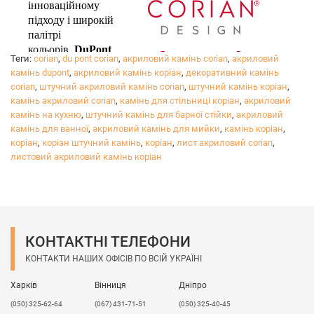
інноваційному
підходу і широкій
палітрі
кольорів,
DuPont
Теги:
corian
,
du pont corian
,
акриловий камінь corian
,
акриловий
™ Corian®
втілить
камінь dupont
,
акриловий камінь коріан
,
декоративний камінь
в життя всі ваші бажання в дизайні вашого будинку.
corian
,
штучний акриловий камінь corian
,
штучний камінь коріан
,
Досягайте своєї мрії, вибираючи якісний продукт,
камінь акриловий corian
,
камінь для стільниці коріан
,
акриловий
камінь на кухню
який буде радувати вас в будь-якій ситуації.
,
штучний камінь для барної стійки
,
акриловий
камінь для ванної
,
акриловий камінь для мийки
,
камінь коріан
,
Ви можете спокійно відпочивати, знаючи, що ви
коріан
,
коріан штучний камінь
,
коріан
,
лист акриловий corian
,
вибрали робочу поверхню, яка прослужить дуже
листовий акриловий камінь коріан
довго!
КОНТАКТНІ ТЕЛЕФОНИ
КОНТАКТИ НАШИХ ОФІСІВ ПО ВСІЙ УКРАЇНІ
Харків
Вінниця
Дніпро
(050) 325-62-64
(067) 431-71-51
(050) 325-40-45