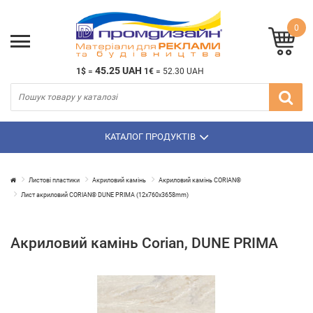
0
45.25 UAH
1$
=
1€
=
52.30 UAH
КАТАЛОГ ПРОДУКТІВ
Листові пластики
Акриловий камінь
Акриловий камінь CORIAN®
Лист акриловий CORIAN® DUNE PRIMA (12х760х3658mm)
Акриловий камінь Corian, DUNE PRIMA