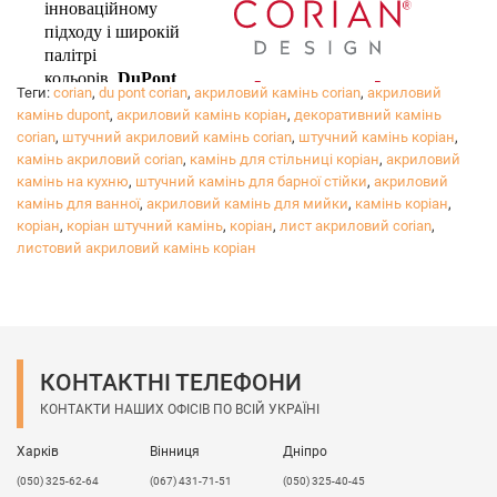
інноваційному
підходу і широкій
палітрі
кольорів,
DuPont
Теги:
corian
,
du pont corian
,
акриловий камінь corian
,
акриловий
™ Corian®
втілить
камінь dupont
,
акриловий камінь коріан
,
декоративний камінь
в життя всі ваші бажання в дизайні вашого будинку.
corian
,
штучний акриловий камінь corian
,
штучний камінь коріан
,
Досягайте своєї мрії, вибираючи якісний продукт,
камінь акриловий corian
,
камінь для стільниці коріан
,
акриловий
камінь на кухню
який буде радувати вас в будь-якій ситуації.
,
штучний камінь для барної стійки
,
акриловий
камінь для ванної
,
акриловий камінь для мийки
,
камінь коріан
,
Ви можете спокійно відпочивати, знаючи, що ви
коріан
,
коріан штучний камінь
,
коріан
,
лист акриловий corian
,
вибрали робочу поверхню, яка прослужить дуже
листовий акриловий камінь коріан
довго!
КОНТАКТНІ ТЕЛЕФОНИ
КОНТАКТИ НАШИХ ОФІСІВ ПО ВСІЙ УКРАЇНІ
Харків
Вінниця
Дніпро
(050) 325-62-64
(067) 431-71-51
(050) 325-40-45