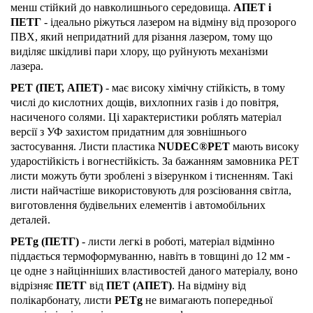
менш стійкий до навколишнього середовища.
АПЕТ і
ПЕТГ
- ідеально ріжуться лазером на відміну від прозорого
ПВХ, який непридатний для різання лазером, тому що
виділяє шкідливі пари хлору, що руйнують механізми
лазера.
PET (ПЕТ, АПЕТ)
- має високу хімічну стійкість, в тому
числі до кислотних дощів, вихлопних газів і до повітря,
насиченого солями. Ці характеристики роблять матеріал
версії з УФ захистом придатним для зовнішнього
застосування. Листи пластика
NUDEC®PET
мають високу
ударостійкість і вогнестійкість. За бажанням замовника PET
листи можуть бути зроблені з візерунком і тисненням. Такі
листи найчастіше використовують для розсіювання світла,
виготовлення будівельних елементів і автомобільних
деталей.
PETg (ПЕТГ)
- листи легкі в роботі, матеріал відмінно
піддається термоформуванню, навіть в товщині до 12 мм -
це одне з найцінніших властивостей даного матеріалу, воно
відрізняє
ПЕТГ
від
ПЕТ (АПЕТ)
. На відміну від
полікарбонату, листи
PETg
не вимагають попередньої