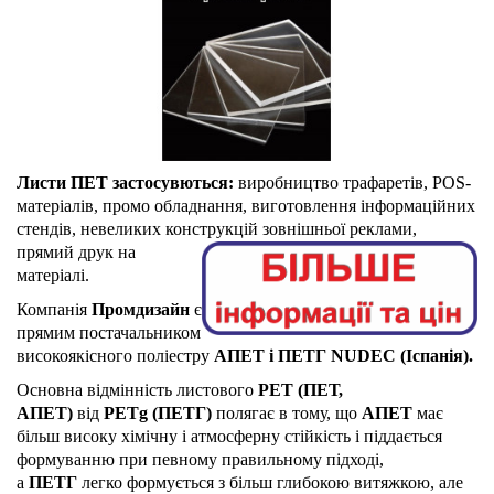
Листи ПЕТ застосувються:
виробництво трафаретів, POS-
матеріалів, промо обладнання, виготовлення інформаційних
стендів, невеликих конструкцій
зовнішньої реклами,
прямий друк на
матеріалі.
Компанія
Промдизайн
є
прямим постачальником
високоякісного поліестру
АПЕТ і ПЕТГ NUDEC (Іспанія).
Основна відмінність листового
PET (ПЕТ,
АПЕТ)
від
PETg (ПЕТГ)
полягає в тому, що
АПЕТ
має
більш високу хімічну і атмосферну стійкість і піддається
формуванню при певному правильному підході,
а
ПЕТГ
легко формується з більш глибокою витяжкою, але