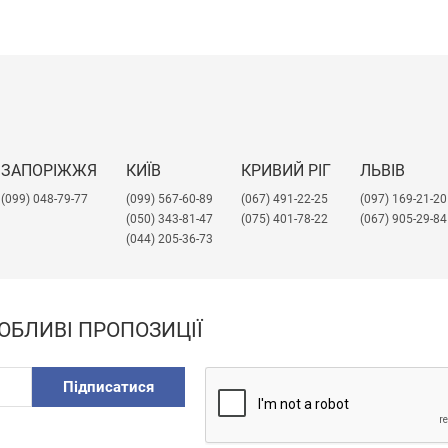
ЗАПОРІЖЖЯ
КИЇВ
КРИВИЙ РІГ
ЛЬВІВ
(099) 048-79-77
(099) 567-60-89
(067) 491-22-25
​(097) 169-21-20
(050) 343-81-47
(075) 401-78-22
(067) 905-29-84
(044) 205-36-73
ОБЛИВІ ПРОПОЗИЦІЇ
Підписатися