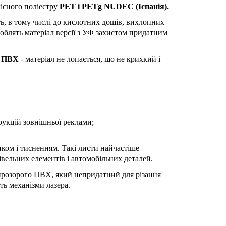
існого поліестру
РЕТ і РЕТg NUDEC (Іспанія).
ть, в тому числі до кислотних дощів, вихлопних
роблять матеріал версії з УФ захистом придатним
о ПВХ
- матеріал не лопається, що не крихкий і
рукцій зовнішньої реклами;
ком і тисненням. Такі листи найчастіше
вельних елементів і автомобільних деталей.
д прозорого ПВХ, який непридатний для різання
ть механізми лазера.