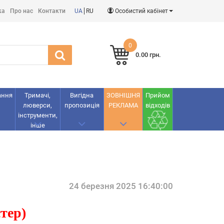
ка
Про нас
Контакти
UA
RU
Особистий кабінет
0
0.00 грн.
ання
Тримачі,
Вигідна
ЗОВНІШНЯ
Прийом
люверси,
пропозиція
РЕКЛАМА
відходів
інструменти,
інше
24 березня 2025 16:40:00
стер)