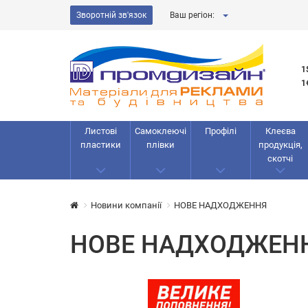
Зворотній зв'язок
Ваш регіон:
1
1
Листові
Самоклеючі
Профілі
Клеєва
пластики
плівки
продукція,
скотчі
Новини компанії
НОВЕ НАДХОДЖЕННЯ
НОВЕ НАДХОДЖЕН