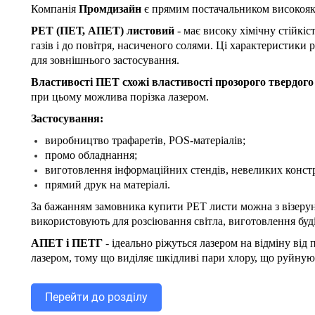
Компанія
Промдизайн
є прямим постачальником високояк
PET (ПЕТ, АПЕТ) листовий
- має високу хімічну стійкіс
газів і до повітря, насиченого солями. Ці характеристики 
для зовнішнього застосування.
Властивості ПЕТ схожі властивості прозорого твердог
при цьому можлива порізка лазером.
Застосування:
виробництво трафаретів, POS-матеріалів;
промо обладнання;
виготовлення інформаційних стендів, невеликих конст
прямий друк на матеріалі.
За бажанням замовника купити PET листи можна з візерун
використовують для розсіювання світла, виготовлення буді
АПЕТ і ПЕТГ
- ідеально ріжуться лазером на відміну ві
лазером, тому що виділяє шкідливі пари хлору, що руйную
Перейти до роздiлу