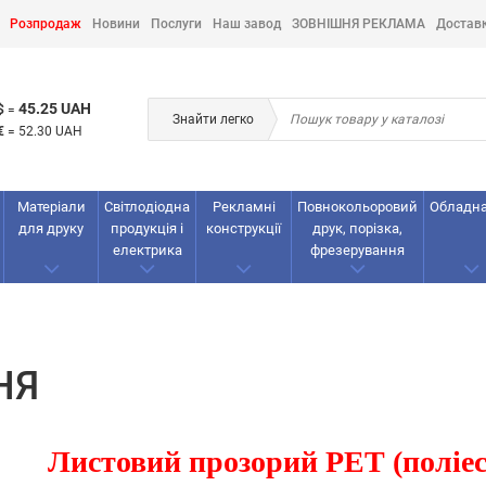
Розпродаж
Новини
Послуги
Наш завод
ЗОВНІШНЯ РЕКЛАМА
Достав
45.25 UAH
$
=
Знайти легко
€
=
52.30 UAH
Матеріали
Світлодіодна
Рекламнi
Повнокольоровий
Обладн
для друку
продукція і
конструкції
друк, порізка,
електрика
фрезерування
НЯ
Листовий прозорий РЕТ (поліе